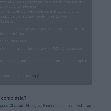
 educativo correspondiente, para que te proporcione la
acuerdo a tus intereses.
ción educativa y mejora personal de acuerdo a tus
trónico de yaq.es, que puede incluir también
icitarias.
ualquier medio de comunicación, como correo electrónico,
ios electrónicos.
o del interesado.
SL (empresa editora de la web YAQ.es), así como el
rimir los datos, así como otros derechos, como se explica
 privacidad completa
aquí
.
s como ésta?
as Clásicas - Filologías: Pincha aquí para ver todas las