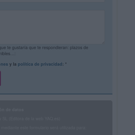
que te gustaría que te respondieran: plazos de
onibles…:
ones
y la
política de privacidad
:
*
ón de datos
SL (Editora de la web YAQ.es)
mediante este formulario será utilizada para: