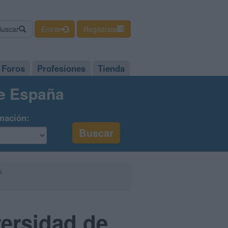
Buscar
Entrar
Regístrate
Foros
Profesiones
Tienda
de España
mación:
s
versidad de