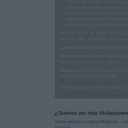
Ponerte en contacto con el centro
información que has solicitado de 
Informarte sobre temas de orienta
intereses mediante el boletín elec
comunicaciones comerciales o publ
Para lo anterior, se podrá utilizar c
teléfono, SMS, WhatsApp u otros med
Legitimación:
Consentimiento expres
Destinatarios:
Compás Mediterráneo 
centro destinatario de la solicitud.
Derechos:
Acceder, rectificar y sup
en nuestra polítia de privacidad.
Puedes consultar nuestra política de
¿Quieres ver más titulacione
Dónde estudiar Lenguas Modernas - Lengu
opciones