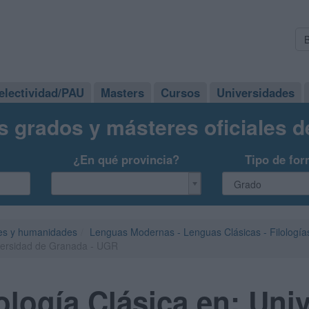
electividad/PAU
Masters
Cursos
Universidades
s grados y másteres oficiales 
¿En qué provincia?
Tipo de for
es y humanidades
Lenguas Modernas - Lenguas Clásicas - Filología
iversidad de Granada - UGR
ología Clásica en: Uni