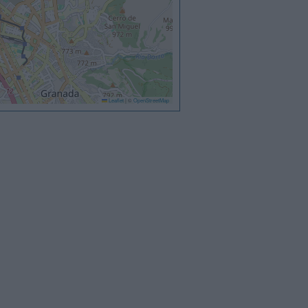
Leaflet
|
©
OpenStreetMap