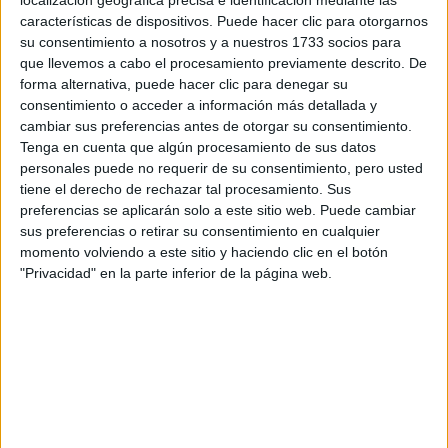
localización geográfica precisa e identificación mediante las
Tus apellidos:
*
características de dispositivos. Puede hacer clic para otorgarnos
su consentimiento a nosotros y a nuestros 1733 socios para
Tu email:
*
que llevemos a cabo el procesamiento previamente descrito. De
forma alternativa, puede hacer clic para denegar su
consentimiento o acceder a información más detallada y
¿Qué quieres preguntar?
*
cambiar sus preferencias antes de otorgar su consentimiento.
Tenga en cuenta que algún procesamiento de sus datos
personales puede no requerir de su consentimiento, pero usted
tiene el derecho de rechazar tal procesamiento. Sus
preferencias se aplicarán solo a este sitio web. Puede cambiar
sus preferencias o retirar su consentimiento en cualquier
Escribe aquí las dudas o preguntas que te gustaría que te
momento volviendo a este sitio y haciendo clic en el botón
respondieran: plazos de preinscripción, precios, plazas
"Privacidad" en la parte inferior de la página web.
disponibles…:
Acepto los
términos y condiciones
y la
política de
privacidad
:
*