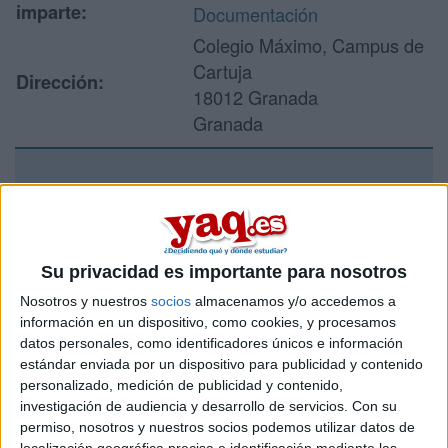
imparte:
Documentación
Colegio Máximo, Campus de
Cartuja
Dirección:
18012 Granada
Granada
Recibir más
información
Su privacidad es importante para nosotros
Rellena este formulario con tus datos y un texto con las
Nosotros y nuestros
socios
almacenamos y/o accedemos a
preguntas que quieres hacer. Al pulsar el botón de enviar,
información en un dispositivo, como cookies, y procesamos
los datos y la pregunta que has introducido se enviarán
datos personales, como identificadores únicos e información
por correo electrónico al centro educativo para que te
estándar enviada por un dispositivo para publicidad y contenido
respondan ellos directamente.
personalizado, medición de publicidad y contenido,
Tu nombre:
*
investigación de audiencia y desarrollo de servicios.
Con su
permiso, nosotros y nuestros socios podemos utilizar datos de