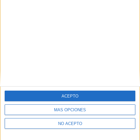
Derechos:
Acceder, rectificar y suprimir los datos, así
como otros derechos, como se explica en nuestra polítia de
privacidad.
Puedes consultar nuestra política de privacidad completa
aquí
.
¿Quieres ver más titulaciones como ésta?
Dónde estudiar Arqueología: Pincha aquí para ver todas las
opciones
¿Necesitas alojamiento universitario en
Granada?
ACEPTO
>> Residencias de estudiantes y colegios mayores en Granada
MÁS OPCIONES
¿Decidiendo si estudiar esto?
NO ACEPTO
Pídeles información ¡GRATIS!