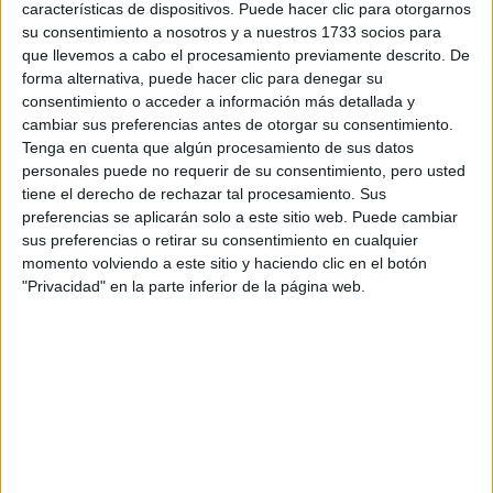
características de dispositivos. Puede hacer clic para otorgarnos
Tu email:
*
su consentimiento a nosotros y a nuestros 1733 socios para
que llevemos a cabo el procesamiento previamente descrito. De
¿Qué quieres preguntar?
*
forma alternativa, puede hacer clic para denegar su
consentimiento o acceder a información más detallada y
cambiar sus preferencias antes de otorgar su consentimiento.
Tenga en cuenta que algún procesamiento de sus datos
personales puede no requerir de su consentimiento, pero usted
tiene el derecho de rechazar tal procesamiento. Sus
preferencias se aplicarán solo a este sitio web. Puede cambiar
Escribe aquí las dudas o preguntas que te gustaría que te
sus preferencias o retirar su consentimiento en cualquier
respondieran: plazos de preinscripción, precios, plazas
momento volviendo a este sitio y haciendo clic en el botón
disponibles…:
"Privacidad" en la parte inferior de la página web.
Acepto los
términos y condiciones
y la
política de
privacidad
:
*