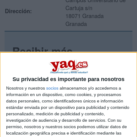
Cartuja s/n
Dirección:
18071 Granada
Granada
Recibir más
información
Rellena este formulario con tus datos y un texto con las
Su privacidad es importante para nosotros
preguntas que quieres hacer. Al pulsar el botón de enviar,
los datos y la pregunta que has introducido se enviarán
Nosotros y nuestros
socios
almacenamos y/o accedemos a
por correo electrónico al centro educativo para que te
información en un dispositivo, como cookies, y procesamos
respondan ellos directamente.
datos personales, como identificadores únicos e información
estándar enviada por un dispositivo para publicidad y contenido
Tu nombre:
*
personalizado, medición de publicidad y contenido,
investigación de audiencia y desarrollo de servicios.
Con su
Tus apellidos:
*
permiso, nosotros y nuestros socios podemos utilizar datos de
localización geográfica precisa e identificación mediante las