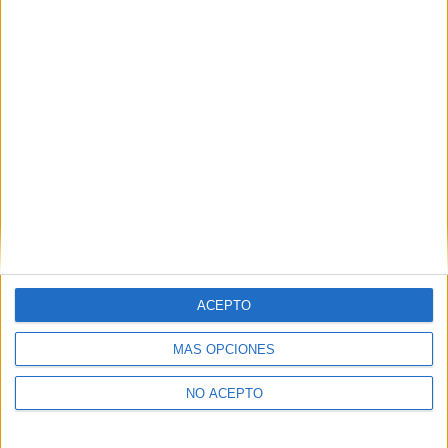
Derechos:
Acceder, rectificar y suprimir los datos, así
como otros derechos, como se explica en nuestra polítia de
privacidad.
Puedes consultar nuestra política de privacidad completa
aquí
.
¿Quieres ver más titulaciones como esta?
Ver todos los
Másters en Ingeniería Química
¿Necesitas alojamiento universitario en
Granada?
ACEPTO
>> Residencias de estudiantes y colegios mayores en Granada
MÁS OPCIONES
¿Decidiendo si estudiar esto?
NO ACEPTO
Pídeles información ¡GRATIS!