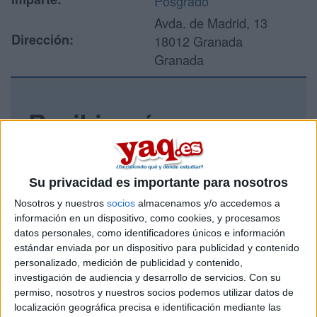
Posgrado
Avda. de Madrid, 13
Dirección:
18012 Granada
Granada
Recibir más
información
Rellena este formulario con tus datos y un texto con las
Su privacidad es importante para nosotros
preguntas que quieres hacer. Al pulsar el botón de enviar,
Nosotros y nuestros
socios
almacenamos y/o accedemos a
los datos y la pregunta que has introducido se enviarán
información en un dispositivo, como cookies, y procesamos
por correo electrónico al centro educativo para que te
datos personales, como identificadores únicos e información
respondan ellos directamente.
estándar enviada por un dispositivo para publicidad y contenido
Tu nombre:
*
personalizado, medición de publicidad y contenido,
investigación de audiencia y desarrollo de servicios.
Con su
permiso, nosotros y nuestros socios podemos utilizar datos de
Tus apellidos:
*
localización geográfica precisa e identificación mediante las