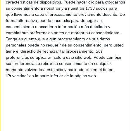
características de dispositivos. Puede hacer clic para otorgarnos
Tu email:
*
su consentimiento a nosotros y a nuestros 1733 socios para
que llevemos a cabo el procesamiento previamente descrito. De
forma alternativa, puede hacer clic para denegar su
¿Qué quieres preguntar?
*
consentimiento o acceder a información más detallada y
cambiar sus preferencias antes de otorgar su consentimiento.
Tenga en cuenta que algún procesamiento de sus datos
personales puede no requerir de su consentimiento, pero usted
tiene el derecho de rechazar tal procesamiento. Sus
preferencias se aplicarán solo a este sitio web. Puede cambiar
Escribe aquí las dudas o preguntas que te gustaría que te
sus preferencias o retirar su consentimiento en cualquier
respondieran: plazos de preinscripción, precios, plazas
momento volviendo a este sitio y haciendo clic en el botón
disponibles…:
"Privacidad" en la parte inferior de la página web.
Acepto los
términos y condiciones
y la
política de
privacidad
:
*