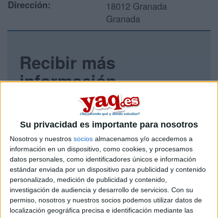
Dirección:
18012 Granada
Granada
Recibir más
información
Rellena este formulario con tus datos y un texto con las
preguntas que quieres hacer. Al pulsar el botón de enviar,
los datos y la pregunta que has introducido se enviarán
Su privacidad es importante para nosotros
por correo electrónico al centro educativo para que te
respondan ellos directamente.
Nosotros y nuestros
socios
almacenamos y/o accedemos a
información en un dispositivo, como cookies, y procesamos
Tu nombre:
*
datos personales, como identificadores únicos e información
estándar enviada por un dispositivo para publicidad y contenido
Tus apellidos:
*
personalizado, medición de publicidad y contenido,
investigación de audiencia y desarrollo de servicios.
Con su
permiso, nosotros y nuestros socios podemos utilizar datos de
Tu email:
*
localización geográfica precisa e identificación mediante las