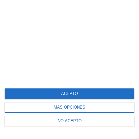
privacidad.
Puedes consultar nuestra política de privacidad completa
aquí
.
¿Quieres ver más titulaciones como esta?
Ver todos los
Másters en Ingeniería Electrónica
Ver todos los
Másters en Ingeniería Electrónica
¿Necesitas alojamiento universitario en
Granada?
ACEPTO
>> Residencias de estudiantes y colegios mayores en Granada
MÁS OPCIONES
¿Decidiendo si estudiar esto?
NO ACEPTO
Pídeles información ¡GRATIS!