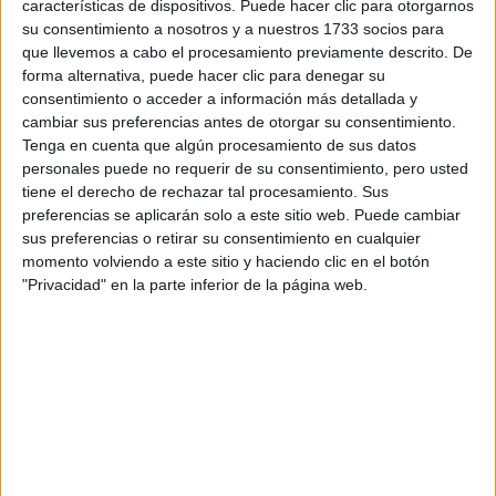
características de dispositivos. Puede hacer clic para otorgarnos
su consentimiento a nosotros y a nuestros 1733 socios para
¿Qué quieres preguntar?
*
que llevemos a cabo el procesamiento previamente descrito. De
forma alternativa, puede hacer clic para denegar su
consentimiento o acceder a información más detallada y
cambiar sus preferencias antes de otorgar su consentimiento.
Tenga en cuenta que algún procesamiento de sus datos
personales puede no requerir de su consentimiento, pero usted
Escribe aquí las dudas o preguntas que te gustaría que te
tiene el derecho de rechazar tal procesamiento. Sus
respondieran: plazos de preinscripción, precios, plazas
preferencias se aplicarán solo a este sitio web. Puede cambiar
disponibles…:
sus preferencias o retirar su consentimiento en cualquier
momento volviendo a este sitio y haciendo clic en el botón
Acepto los
términos y condiciones
y la
política de
"Privacidad" en la parte inferior de la página web.
privacidad
:
*
Información básica sobre protección de datos
Responsable:
Compás Mediterráneo SL (Editora de la