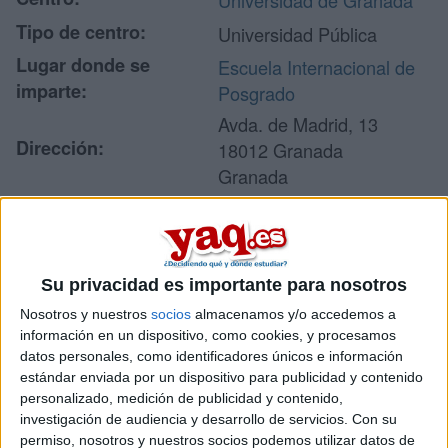
Universidad de Granada
Tipo de centro:
Universidad Pública
Lugar donde se
Escuela Internacional de
imparte:
Posgrado
Avda. de Madrid, 13
Dirección:
18012 Granada
Granada
Recibir más
Su privacidad es importante para nosotros
información
Nosotros y nuestros
socios
almacenamos y/o accedemos a
información en un dispositivo, como cookies, y procesamos
Rellena este formulario con tus datos y un texto con las
datos personales, como identificadores únicos e información
preguntas que quieres hacer. Al pulsar el botón de enviar,
estándar enviada por un dispositivo para publicidad y contenido
los datos y la pregunta que has introducido se enviarán
personalizado, medición de publicidad y contenido,
por correo electrónico al centro educativo para que te
investigación de audiencia y desarrollo de servicios.
Con su
respondan ellos directamente.
permiso, nosotros y nuestros socios podemos utilizar datos de