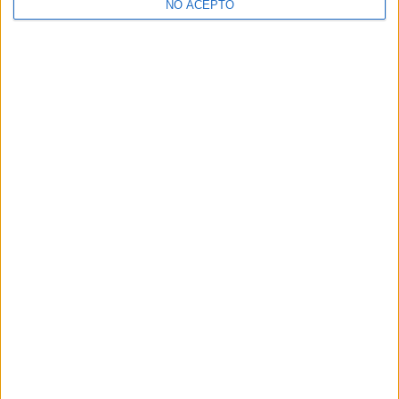
NO ACEPTO
¿Decidiendo si estudiar esto?
Pídeles información ¡GRATIS!
Mapa
+
−
Leaflet
|
©
OpenStreetMap