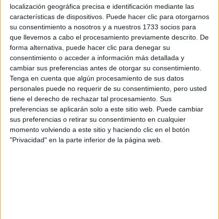
Tu nombre:
*
localización geográfica precisa e identificación mediante las
características de dispositivos. Puede hacer clic para otorgarnos
su consentimiento a nosotros y a nuestros 1733 socios para
Tus apellidos:
*
que llevemos a cabo el procesamiento previamente descrito. De
forma alternativa, puede hacer clic para denegar su
Tu email:
*
consentimiento o acceder a información más detallada y
cambiar sus preferencias antes de otorgar su consentimiento.
Tenga en cuenta que algún procesamiento de sus datos
¿Qué quieres preguntar?
*
personales puede no requerir de su consentimiento, pero usted
tiene el derecho de rechazar tal procesamiento. Sus
preferencias se aplicarán solo a este sitio web. Puede cambiar
sus preferencias o retirar su consentimiento en cualquier
momento volviendo a este sitio y haciendo clic en el botón
"Privacidad" en la parte inferior de la página web.
Escribe aquí las dudas o preguntas que te gustaría que te
respondieran: plazos de preinscripción, precios, plazas
disponibles…:
Acepto los
términos y condiciones
y la
política de
privacidad
:
*