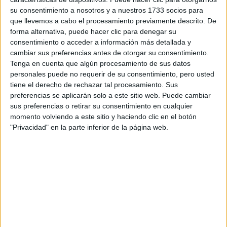
su consentimiento a nosotros y a nuestros 1733 socios para
¿Qué quieres preguntar?
*
que llevemos a cabo el procesamiento previamente descrito. De
forma alternativa, puede hacer clic para denegar su
consentimiento o acceder a información más detallada y
cambiar sus preferencias antes de otorgar su consentimiento.
Tenga en cuenta que algún procesamiento de sus datos
personales puede no requerir de su consentimiento, pero usted
Escribe aquí las dudas o preguntas que te gustaría que te
tiene el derecho de rechazar tal procesamiento. Sus
respondieran: plazos de preinscripción, precios, plazas
preferencias se aplicarán solo a este sitio web. Puede cambiar
disponibles…:
sus preferencias o retirar su consentimiento en cualquier
momento volviendo a este sitio y haciendo clic en el botón
Acepto los
términos y condiciones
y la
política de
"Privacidad" en la parte inferior de la página web.
privacidad
:
*
Información básica sobre protección de datos
Responsable:
Compás Mediterráneo SL (Editora de la