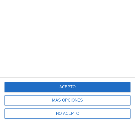
privacidad.
Puedes consultar nuestra política de privacidad completa
aquí
.
¿Quieres ver más titulaciones como esta?
Ver todos los
Másters en Ingeniería de
Telecomunicaciones
¿Necesitas alojamiento universitario en
Granada?
ACEPTO
>> Residencias de estudiantes y colegios mayores en Granada
MÁS OPCIONES
¿Decidiendo si estudiar esto?
NO ACEPTO
Pídeles información ¡GRATIS!
Mapa