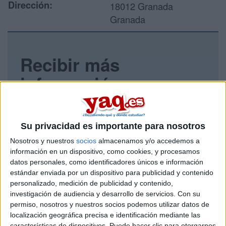
Dirección:
18012 Granada
Granada
Recibir más
información
Rellena este formulario con tus datos y un texto con las
preguntas que quieres hacer. Al pulsar el botón de enviar,
los datos y la pregunta que has introducido se enviarán
Su privacidad es importante para nosotros
por correo electrónico al centro educativo para que te
Nosotros y nuestros
socios
almacenamos y/o accedemos a
respondan ellos directamente.
información en un dispositivo, como cookies, y procesamos
Tu nombre:
*
datos personales, como identificadores únicos e información
estándar enviada por un dispositivo para publicidad y contenido
personalizado, medición de publicidad y contenido,
Tus apellidos:
*
investigación de audiencia y desarrollo de servicios.
Con su
permiso, nosotros y nuestros socios podemos utilizar datos de
Tu email:
*
localización geográfica precisa e identificación mediante las
características de dispositivos. Puede hacer clic para otorgarnos