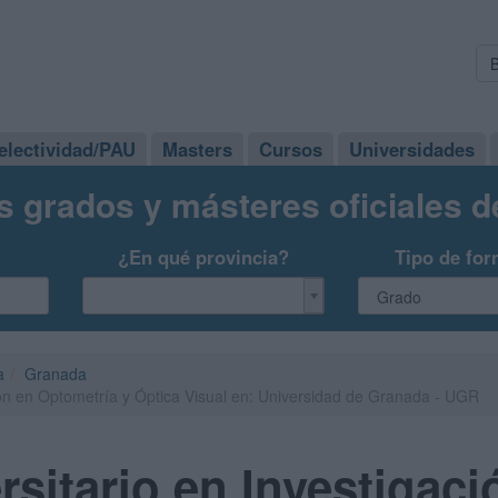
electividad/PAU
Masters
Cursos
Universidades
s grados y másteres oficiales 
¿En qué provincia?
Tipo de for
a
Granada
ión en Optometría y Óptica Visual en: Universidad de Granada - UGR
rsitario en Investigaci