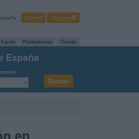
Buscar
Entrar
Regístrate
Foros
Profesiones
Tienda
de España
mación:
ón en