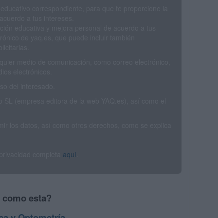
 educativo correspondiente, para que te proporcione la
acuerdo a tus intereses.
ción educativa y mejora personal de acuerdo a tus
trónico de yaq.es, que puede incluir también
icitarias.
ualquier medio de comunicación, como correo electrónico,
ios electrónicos.
o del interesado.
SL (empresa editora de la web YAQ.es), así como el
rimir los datos, así como otros derechos, como se explica
 privacidad completa
aquí
.
s como esta?
ca y Optometría