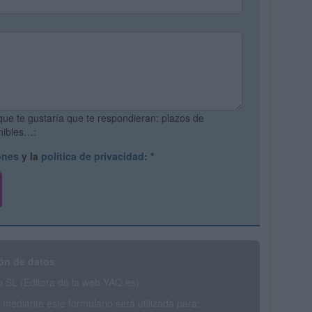
que te gustaría que te respondieran: plazos de
onibles…:
ones
y la
política de privacidad
:
*
ón de datos
SL (Editora de la web YAQ.es)
mediante este formulario será utilizada para: