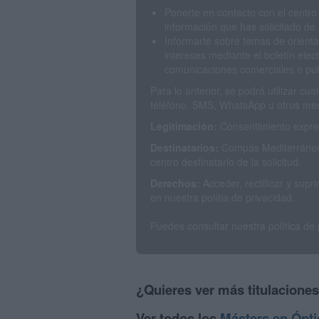
Ponerte en contacto con el centro
información que has solicitado de 
Informarte sobre temas de orienta
intereses mediante el boletín elec
comunicaciones comerciales o publ
Para lo anterior, se podrá utilizar c
teléfono, SMS, WhatsApp u otros med
Legitimación:
Consentimiento expres
Destinatarios:
Compás Mediterráneo 
centro destinatario de la solicitud.
Derechos:
Acceder, rectificar y sup
en nuestra polítia de privacidad.
Puedes consultar nuestra política de
¿Quieres ver más titulacione
Ver todos los
Másters en Ópti