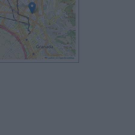
Leaflet
|
©
OpenStreetMap