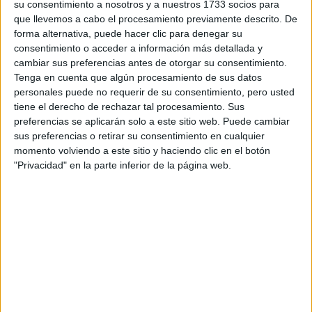
su consentimiento a nosotros y a nuestros 1733 socios para
¿Qué quieres preguntar?
*
que llevemos a cabo el procesamiento previamente descrito. De
forma alternativa, puede hacer clic para denegar su
consentimiento o acceder a información más detallada y
cambiar sus preferencias antes de otorgar su consentimiento.
Tenga en cuenta que algún procesamiento de sus datos
personales puede no requerir de su consentimiento, pero usted
Escribe aquí las dudas o preguntas que te gustaría que te
tiene el derecho de rechazar tal procesamiento. Sus
respondieran: plazos de preinscripción, precios, plazas
preferencias se aplicarán solo a este sitio web. Puede cambiar
disponibles…:
sus preferencias o retirar su consentimiento en cualquier
momento volviendo a este sitio y haciendo clic en el botón
Acepto los
términos y condiciones
y la
política de
"Privacidad" en la parte inferior de la página web.
privacidad
:
*
Información básica sobre protección de datos
Responsable:
Compás Mediterráneo SL (Editora de la
web YAQ.es)