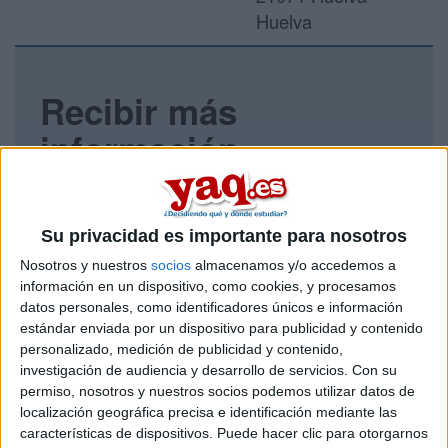
Huelva
Recibir más
información
Rellena este formulario con tus datos y un texto con las
preguntas que quieres hacer. Al pulsar el botón de enviar,
los datos y la pregunta que has introducido se enviarán
Su privacidad es importante para nosotros
por correo electrónico al centro educativo para que te
Nosotros y nuestros
socios
almacenamos y/o accedemos a
respondan ellos directamente.
información en un dispositivo, como cookies, y procesamos
Tu nombre:
*
datos personales, como identificadores únicos e información
estándar enviada por un dispositivo para publicidad y contenido
personalizado, medición de publicidad y contenido,
Tus apellidos:
*
investigación de audiencia y desarrollo de servicios.
Con su
permiso, nosotros y nuestros socios podemos utilizar datos de
Tu email:
*
localización geográfica precisa e identificación mediante las
características de dispositivos. Puede hacer clic para otorgarnos