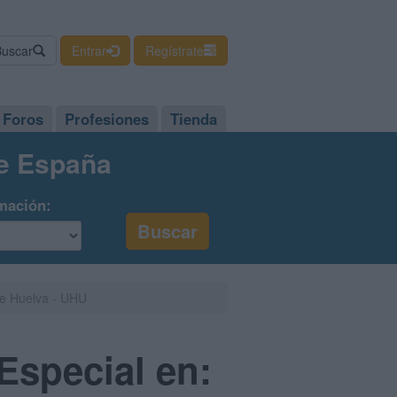
Buscar
Entrar
Regístrate
Foros
Profesiones
Tienda
de España
mación:
de Huelva - UHU
Especial en: