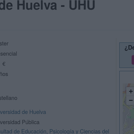
de Huelva - UHU
ster
¿De
sencial
 €
ños
+
tellano
−
versidad de Huelva
versidad Pública
ultad de Educación, Psicología y Ciencias del