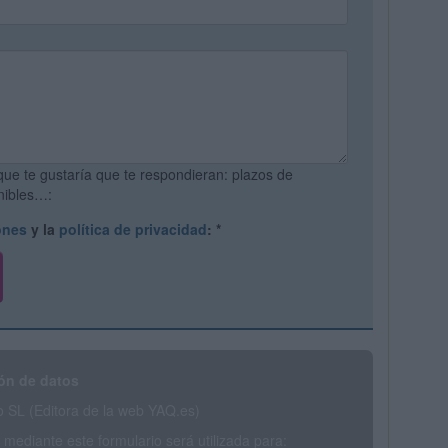
que te gustaría que te respondieran: plazos de
onibles…:
ones
y la
política de privacidad
:
*
ón de datos
SL (Editora de la web YAQ.es)
mediante este formulario será utilizada para: