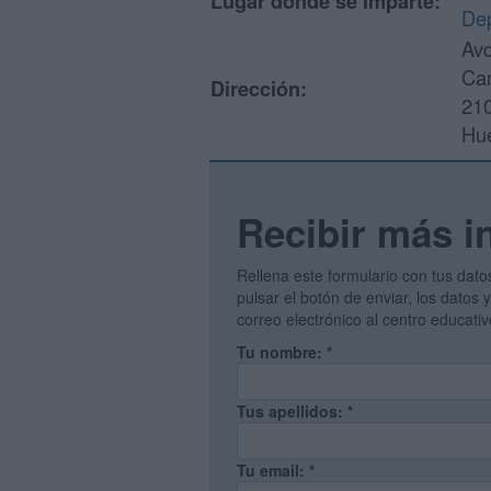
Lugar donde se imparte:
De
Avd
Ca
Dirección:
21
Hu
Recibir más i
Rellena este formulario con tus dato
pulsar el botón de enviar, los datos
correo electrónico al centro educati
Tu nombre:
*
Tus apellidos:
*
Tu email:
*