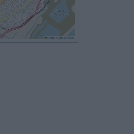
Leaflet
|
©
OpenStreetMap