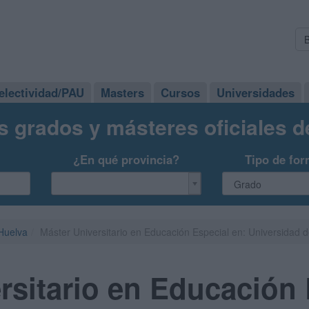
electividad/PAU
Masters
Cursos
Universidades
s grados y másteres oficiales 
¿En qué provincia?
Tipo de for
Huelva
Máster Universitario en Educación Especial en: Universidad 
rsitario en Educación 