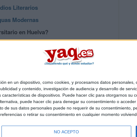
dios Literarios
guas Modernas
sitario en Huelva?
os mayores en Huelva
 en un dispositivo, como cookies, y procesamos datos personales, co
Quiénes somos
|
Contactar
|
Anúnciate
blicidad y contenido, investigación de audiencia y desarrollo de servic
o legal
|
Politica de privacidad
|
Condiciones generales
|
Política de co
as características de dispositivos. Puede hacer clic para otorgarnos su
s Mediterráneo S.L.
- Diego de León 47 - 28006 Madrid [ESPAÑA] - T
ternativa, puede hacer clic para denegar su consentimiento o acceder
 de sus datos personales puede no requerir de su consentimiento, per
referencias o retirar su consentimiento en cualquier momento volviendo 
NO ACEPTO