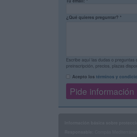
Tu email:
*
¿Qué quieres preguntar?
*
Escribe aquí las dudas o preguntas 
preinscripción, precios, plazas disp
Acepto los
términos y condici
Información básica sobre protecci
Responsable:
Compás Mediterráneo 