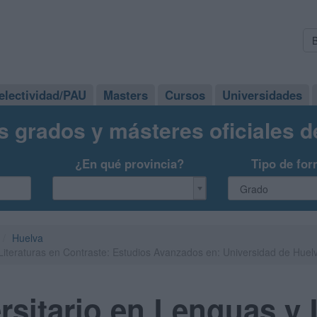
electividad/PAU
Masters
Cursos
Universidades
s grados y másteres oficiales 
¿En qué provincia?
Tipo de for
Huelva
 Literaturas en Contraste: Estudios Avanzados en: Universidad de Hue
rsitario en Lenguas y 