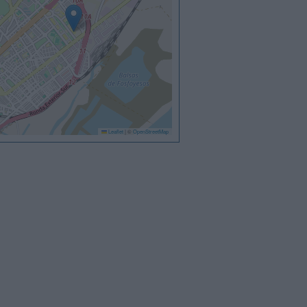
Leaflet
|
©
OpenStreetMap