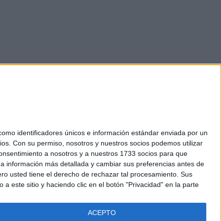
mo identificadores únicos e información estándar enviada por un
ios.
Con su permiso, nosotros y nuestros socios podemos utilizar
okies
 consentimiento a nosotros y a nuestros 1733 socios para que
el. +34 91 593 2767
 a información más detallada y cambiar sus preferencias antes de
o usted tiene el derecho de rechazar tal procesamiento. Sus
a este sitio y haciendo clic en el botón "Privacidad" en la parte
ACEPTO