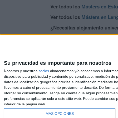
Ver todos los
Másters en Estu
Ver todos los
Másters en Len
¿Necesitas alojamiento univer
>> Residencias de estudiantes y colegi
Su privacidad es importante para nosotros
Nosotros y nuestros
socios
almacenamos y/o accedemos a información
dispositivo para publicidad y contenido personalizado, medición de pu
Avis
datos de localización geográfica precisa e identificación mediante l
© 2003-2026
Compá
llevemos a cabo el procesamiento previamente descrito. De forma al
otorgar su consentimiento.
Tenga en cuenta que algún procesamiento
preferencias se aplicarán solo a este sitio web. Puede cambiar sus p
inferior de la página web.
MÁS OPCIONES