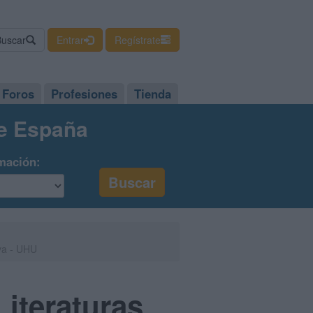
Buscar
Entrar
Regístrate
Foros
Profesiones
Tienda
de España
mación:
lva - UHU
Literaturas