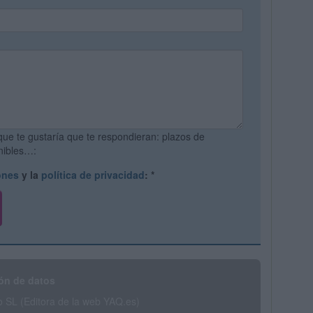
que te gustaría que te respondieran: plazos de
onibles…:
ones
y la
política de privacidad
:
*
ón de datos
SL (Editora de la web YAQ.es)