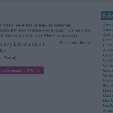
Sele
Alican
un
máster en el area de lenguas modernas
.
Asturi
España
, hay otros 44 másters en lenguas modernas entre
Ávila
(
stán asociados a la rama de Artes y humanidades.
Barce
uas y Literaturas en
Presencial |
Huelva
Burgo
dos
A Cor
Cácer
ad Pública)
Córd
Canta
Gran
les información ¡GRATIS!
Giron
Huelv
Illes 
Lleida
Madri
Murci
Las P
Sala