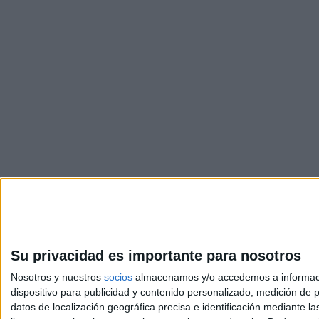
Su privacidad es importante para nosotros
Nosotros y nuestros
socios
almacenamos y/o accedemos a información
dispositivo para publicidad y contenido personalizado, medición de pu
Avis
datos de localización geográfica precisa e identificación mediante l
© 2003-2026
Compá