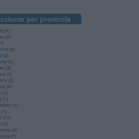
ccionar por provincia
te
(1)
as
(2)
1)
lona
(3)
s
(2)
uña
(1)
es
(2)
oba
(1)
bria
(2)
ada
(2)
a
(1)
a
(1)
Balears
(1)
(1)
d
(11)
a
(1)
almas
(2)
manca
(1)