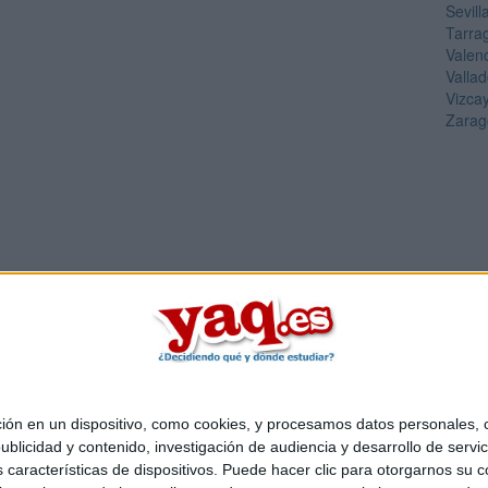
Sevill
Tarra
Valen
Vallad
Vizca
Zarag
 en un dispositivo, como cookies, y procesamos datos personales, co
Quiénes somos
|
Contactar
|
Anúnciate
blicidad y contenido, investigación de audiencia y desarrollo de servic
o legal
|
Politica de privacidad
|
Condiciones generales
|
Política de co
as características de dispositivos. Puede hacer clic para otorgarnos su
s Mediterráneo S.L.
- Diego de León 47 - 28006 Madrid [ESPAÑA] - T