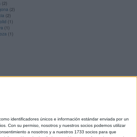
a
(2)
gona
(2)
cia
(2)
olid
(1)
ya
(1)
oza
(1)
mo identificadores únicos e información estándar enviada por un
ios.
Con su permiso, nosotros y nuestros socios podemos utilizar
okies
 consentimiento a nosotros y a nuestros 1733 socios para que
el. +34 91 593 2767