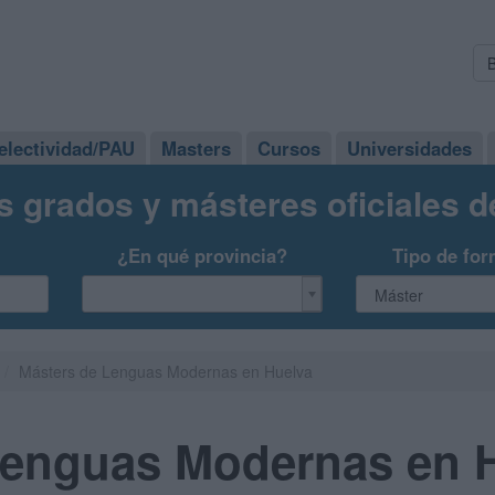
electividad/PAU
Masters
Cursos
Universidades
s grados y másteres oficiales 
¿En qué provincia?
Tipo de for
Másters de Lenguas Modernas en Huelva
Lenguas Modernas en 