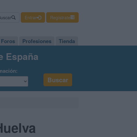
Buscar
Entrar
Regístrate
Foros
Profesiones
Tienda
de España
mación:
Huelva