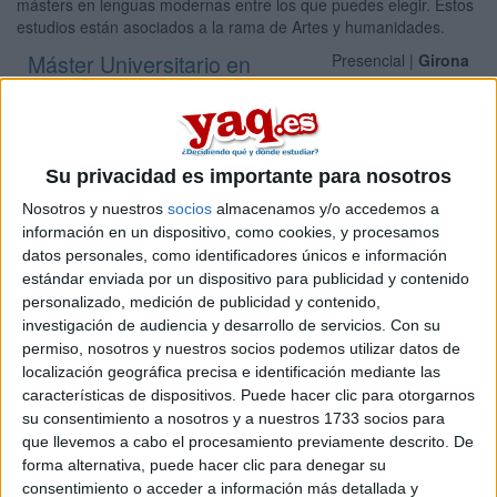
másters en lenguas modernas entre los que puedes elegir. Estos
estudios están asociados a la rama de Artes y humanidades.
Máster Universitario en
Presencial |
Girona
Enseñanza de Español y de Catalán como
Segundas Lenguas
UNIVERSITAT DE GIRONA
(Universidad Pública)
Su privacidad es importante para nosotros
Tipo:
Máster
Nosotros y nuestros
socios
almacenamos y/o accedemos a
Pídeles información ¡GRATIS!
información en un dispositivo, como cookies, y procesamos
datos personales, como identificadores únicos e información
estándar enviada por un dispositivo para publicidad y contenido
Seleccionar por provincia
personalizado, medición de publicidad y contenido,
investigación de audiencia y desarrollo de servicios.
Con su
Alicante
(1)
permiso, nosotros y nuestros socios podemos utilizar datos de
Asturias
(2)
Ávila
(1)
localización geográfica precisa e identificación mediante las
Barcelona
(3)
características de dispositivos. Puede hacer clic para otorgarnos
Burgos
(2)
su consentimiento a nosotros y a nuestros 1733 socios para
A Coruña
(1)
que llevemos a cabo el procesamiento previamente descrito. De
Cáceres
(2)
forma alternativa, puede hacer clic para denegar su
Córdoba
(1)
consentimiento o acceder a información más detallada y