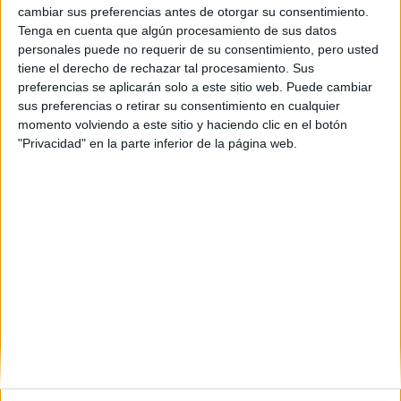
Cantabria
(2)
cambiar sus preferencias antes de otorgar su consentimiento.
Granada
(2)
Tenga en cuenta que algún procesamiento de sus datos
Girona
(1)
personales puede no requerir de su consentimiento, pero usted
Huelva
(1)
tiene el derecho de rechazar tal procesamiento. Sus
Illes Balears
(1)
preferencias se aplicarán solo a este sitio web. Puede cambiar
Lleida
(1)
sus preferencias o retirar su consentimiento en cualquier
Madrid
(11)
momento volviendo a este sitio y haciendo clic en el botón
Murcia
(1)
"Privacidad" en la parte inferior de la página web.
Las Palmas
(2)
Salamanca
(1)
Sevilla
(2)
Tarragona
(2)
Valencia
(2)
Valladolid
(1)
Vizcaya
(1)
Zaragoza
(1)