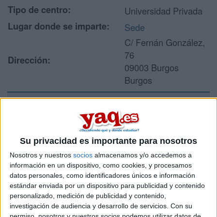
Tipo de centro:
Universidad Privada
Lugar donde se imparte:
Sede
C/ Fernán González,
76
Dirección:
09003 Burgos
Burgos
Recibir más
información
Su privacidad es importante para nosotros
Nosotros y nuestros
socios
almacenamos y/o accedemos a
Rellena este formulario con tus datos y un texto con las
información en un dispositivo, como cookies, y procesamos
preguntas que quieres hacer. Al pulsar el botón de enviar,
datos personales, como identificadores únicos e información
los datos y la pregunta que has introducido se enviarán
estándar enviada por un dispositivo para publicidad y contenido
por correo electrónico al centro educativo para que te
personalizado, medición de publicidad y contenido,
respondan ellos directamente.
investigación de audiencia y desarrollo de servicios.
Con su
Tu nombre:
*
permiso, nosotros y nuestros socios podemos utilizar datos de