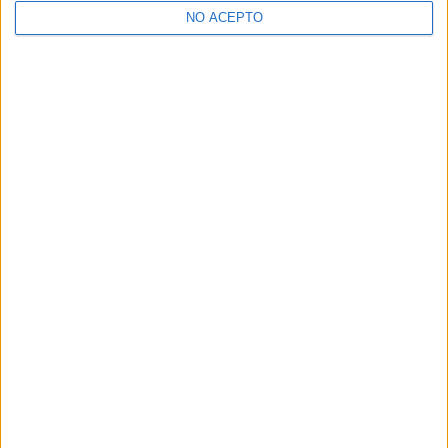
NO ACEPTO
¿Decidiendo si estudiar esto?
Pídeles información ¡GRATIS!
Mapa
+
−