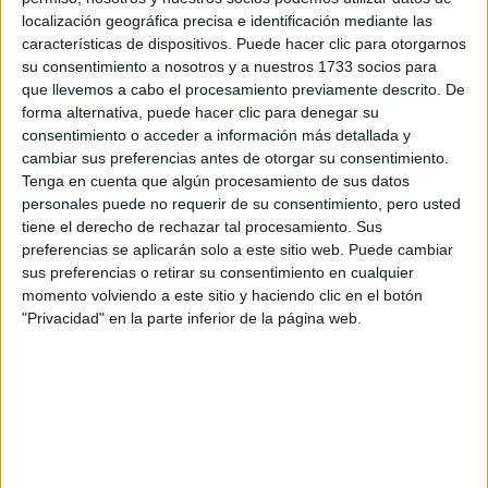
localización geográfica precisa e identificación mediante las
características de dispositivos. Puede hacer clic para otorgarnos
Tus apellidos:
*
su consentimiento a nosotros y a nuestros 1733 socios para
que llevemos a cabo el procesamiento previamente descrito. De
Tu email:
*
forma alternativa, puede hacer clic para denegar su
consentimiento o acceder a información más detallada y
cambiar sus preferencias antes de otorgar su consentimiento.
¿Qué quieres preguntar?
*
Tenga en cuenta que algún procesamiento de sus datos
personales puede no requerir de su consentimiento, pero usted
tiene el derecho de rechazar tal procesamiento. Sus
preferencias se aplicarán solo a este sitio web. Puede cambiar
sus preferencias o retirar su consentimiento en cualquier
momento volviendo a este sitio y haciendo clic en el botón
"Privacidad" en la parte inferior de la página web.
Escribe aquí las dudas o preguntas que te gustaría que te
respondieran: plazos de preinscripción, precios, plazas
disponibles…:
Acepto los
términos y condiciones
y la
política de
privacidad
:
*