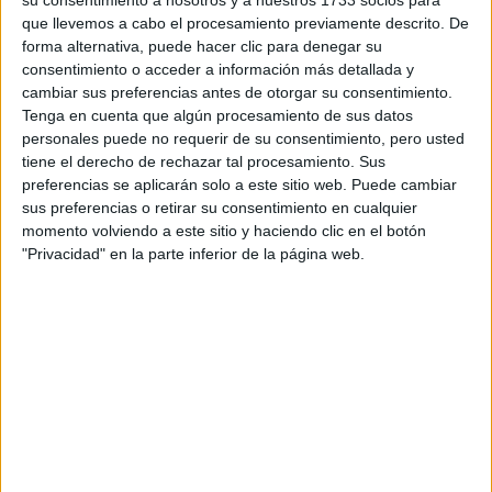
su consentimiento a nosotros y a nuestros 1733 socios para
que llevemos a cabo el procesamiento previamente descrito. De
forma alternativa, puede hacer clic para denegar su
consentimiento o acceder a información más detallada y
cambiar sus preferencias antes de otorgar su consentimiento.
Tenga en cuenta que algún procesamiento de sus datos
Escribe aquí las dudas o preguntas que te gustaría que te
personales puede no requerir de su consentimiento, pero usted
respondieran: plazos de preinscripción, precios, plazas
tiene el derecho de rechazar tal procesamiento. Sus
disponibles…:
preferencias se aplicarán solo a este sitio web. Puede cambiar
sus preferencias o retirar su consentimiento en cualquier
Acepto los
términos y condiciones
y la
política de
momento volviendo a este sitio y haciendo clic en el botón
privacidad
:
*
"Privacidad" en la parte inferior de la página web.
Información básica sobre protección de datos
Responsable:
Compás Mediterráneo SL (Editora de la
web YAQ.es)