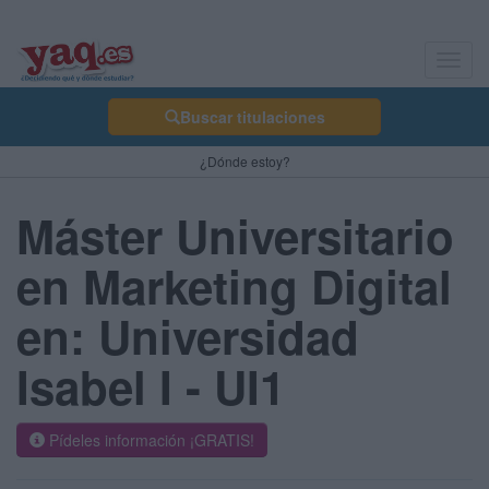
Toggl
navig
Buscar titulaciones
¿Dónde estoy?
Máster Universitario
en Marketing Digital
en: Universidad
Isabel I - UI1
Pídeles información ¡GRATIS!