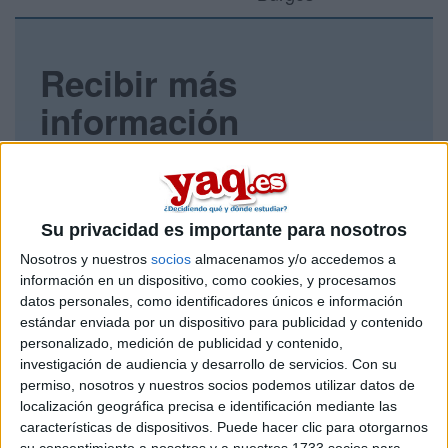
Recibir más
información
Rellena este formulario con tus datos y un texto con las
preguntas que quieres hacer. Al pulsar el botón de enviar,
los datos y la pregunta que has introducido se enviarán
por correo electrónico al centro educativo para que te
Su privacidad es importante para nosotros
respondan ellos directamente.
Nosotros y nuestros
socios
almacenamos y/o accedemos a
Tu nombre:
*
información en un dispositivo, como cookies, y procesamos
datos personales, como identificadores únicos e información
Tus apellidos:
*
estándar enviada por un dispositivo para publicidad y contenido
personalizado, medición de publicidad y contenido,
investigación de audiencia y desarrollo de servicios.
Con su
Tu email:
*
permiso, nosotros y nuestros socios podemos utilizar datos de
localización geográfica precisa e identificación mediante las
características de dispositivos. Puede hacer clic para otorgarnos
¿Qué quieres preguntar?
*