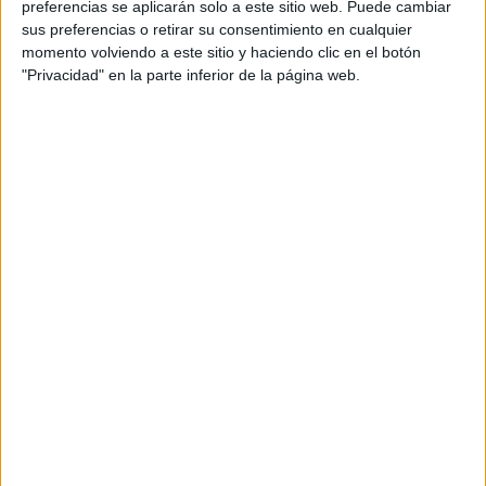
Máster Universitario en Enseñanza de Español como Lengua Extra
preferencias se aplicarán solo a este sitio web. Puede cambiar
sus preferencias o retirar su consentimiento en cualquier
Máster Universitario en Formación del Profesorado de Educación S
momento volviendo a este sitio y haciendo clic en el botón
Máster Universitario en Marketing Digital
"Privacidad" en la parte inferior de la página web.
Máster Universitario en Neurociencia y Educación
Máster Universitario en Nutrición y Dietética para la Práctica Deport
Máster Universitario en Prevención de Riesgos Laborales
Máster Universitario en Psicología Forense
Máster Universitario en Psicología General Sanitaria
Máster Universitario en Seguridad, Defensa y Liderazgo
Máster Universitario en Tecnología Educativa y Competencia Digita
¡Síguenos en Facebook!