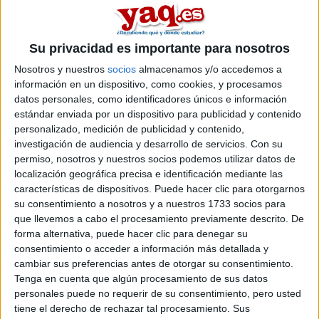
Grado en Psicología
Doble Grado en Criminología + Ciencias de la Seguridad
Su privacidad es importante para nosotros
Doble Grado en Derecho + Administración y Dirección de Empresa
Nosotros y nuestros
socios
almacenamos y/o accedemos a
Doble Grado en Derecho + Criminología
información en un dispositivo, como cookies, y procesamos
datos personales, como identificadores únicos e información
Doble Grado en Educación Primaria + Educación Infantil
estándar enviada por un dispositivo para publicidad y contenido
Doble Grado en Psicología + Criminología
personalizado, medición de publicidad y contenido,
investigación de audiencia y desarrollo de servicios.
Con su
Máster Universitario en Análisis Inteligente de Datos Masivos (Big 
permiso, nosotros y nuestros socios podemos utilizar datos de
Máster Universitario en Asesoría Jurídica de Empresas
localización geográfica precisa e identificación mediante las
características de dispositivos. Puede hacer clic para otorgarnos
Máster Universitario en Ciberseguridad
su consentimiento a nosotros y a nuestros 1733 socios para
Máster Universitario en Dirección de Recursos Humanos
que llevemos a cabo el procesamiento previamente descrito. De
Máster Universitario en Dirección y Gestión de Proyectos
forma alternativa, puede hacer clic para denegar su
consentimiento o acceder a información más detallada y
Máster Universitario en Diseño Tecnopedagógico (e-learning)
cambiar sus preferencias antes de otorgar su consentimiento.
Máster Universitario en Divulgación Científica
Tenga en cuenta que algún procesamiento de sus datos
personales puede no requerir de su consentimiento, pero usted
Máster Universitario en Ejercicio de la Abogacía y la Procura
tiene el derecho de rechazar tal procesamiento. Sus