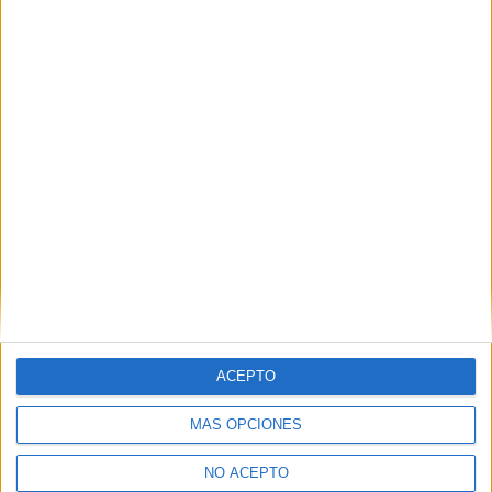
Contactar
C/ Fernán González, 76
09003
Burgos
Burgos
ACEPTO
Tel:
947 671 731
MÁS OPCIONES
Mapa
NO ACEPTO