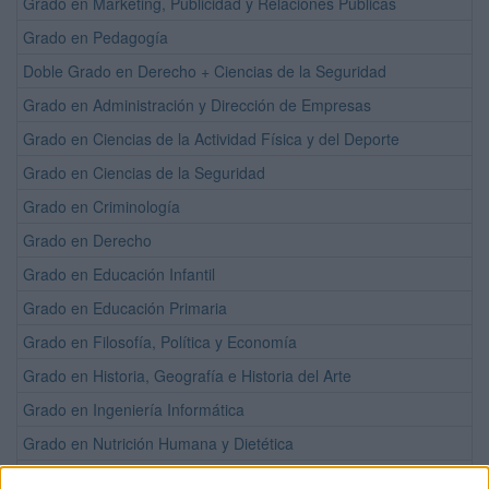
Grado en Marketing, Publicidad y Relaciones Públicas
Grado en Pedagogía
Doble Grado en Derecho + Ciencias de la Seguridad
Grado en Administración y Dirección de Empresas
Grado en Ciencias de la Actividad Física y del Deporte
Grado en Ciencias de la Seguridad
Grado en Criminología
Grado en Derecho
Grado en Educación Infantil
Grado en Educación Primaria
Grado en Filosofía, Política y Economía
Grado en Historia, Geografía e Historia del Arte
Grado en Ingeniería Informática
Grado en Nutrición Humana y Dietética
Grado en Periodismo