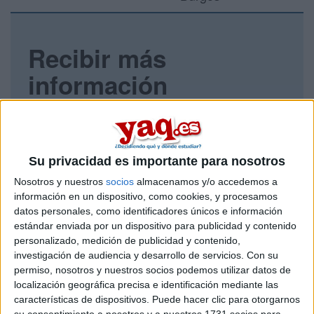
Recibir más
información
Rellena este formulario con tus datos y un texto con las
preguntas que quieres hacer. Al pulsar el botón de enviar,
los datos y la pregunta que has introducido se enviarán
por correo electrónico al centro educativo para que te
Su privacidad es importante para nosotros
respondan ellos directamente.
Nosotros y nuestros
socios
almacenamos y/o accedemos a
Tu nombre:
*
información en un dispositivo, como cookies, y procesamos
datos personales, como identificadores únicos e información
Tus apellidos:
*
estándar enviada por un dispositivo para publicidad y contenido
personalizado, medición de publicidad y contenido,
investigación de audiencia y desarrollo de servicios.
Con su
Tu email:
*
permiso, nosotros y nuestros socios podemos utilizar datos de
localización geográfica precisa e identificación mediante las
características de dispositivos. Puede hacer clic para otorgarnos
¿Qué quieres preguntar?
*