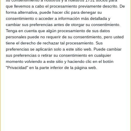
su consentimiento a nosotros y a nuestros 1731 socios para
que llevemos a cabo el procesamiento previamente descrito. De
forma alternativa, puede hacer clic para denegar su
consentimiento o acceder a información más detallada y
cambiar sus preferencias antes de otorgar su consentimiento.
Tenga en cuenta que algún procesamiento de sus datos
Escribe aquí las dudas o preguntas que te gustaría que te
personales puede no requerir de su consentimiento, pero usted
respondieran: plazos de preinscripción, precios, plazas
tiene el derecho de rechazar tal procesamiento. Sus
disponibles…:
preferencias se aplicarán solo a este sitio web. Puede cambiar
sus preferencias o retirar su consentimiento en cualquier
Acepto los
términos y condiciones
y la
política de
momento volviendo a este sitio y haciendo clic en el botón
privacidad
:
*
"Privacidad" en la parte inferior de la página web.
Información básica sobre protección de datos
Responsable:
Compás Mediterráneo SL (Editora de la
web YAQ.es)