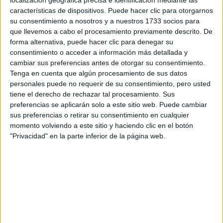
localización geográfica precisa e identificación mediante las
Tus apellidos:
*
características de dispositivos. Puede hacer clic para otorgarnos
su consentimiento a nosotros y a nuestros 1733 socios para
Tu email:
*
que llevemos a cabo el procesamiento previamente descrito. De
forma alternativa, puede hacer clic para denegar su
consentimiento o acceder a información más detallada y
¿Qué quieres preguntar?
*
cambiar sus preferencias antes de otorgar su consentimiento.
Tenga en cuenta que algún procesamiento de sus datos
personales puede no requerir de su consentimiento, pero usted
tiene el derecho de rechazar tal procesamiento. Sus
preferencias se aplicarán solo a este sitio web. Puede cambiar
sus preferencias o retirar su consentimiento en cualquier
Escribe aquí las dudas o preguntas que te gustaría que te
momento volviendo a este sitio y haciendo clic en el botón
respondieran: plazos de preinscripción, precios, plazas
"Privacidad" en la parte inferior de la página web.
disponibles…:
Acepto los
términos y condiciones
y la
política de
privacidad
:
*