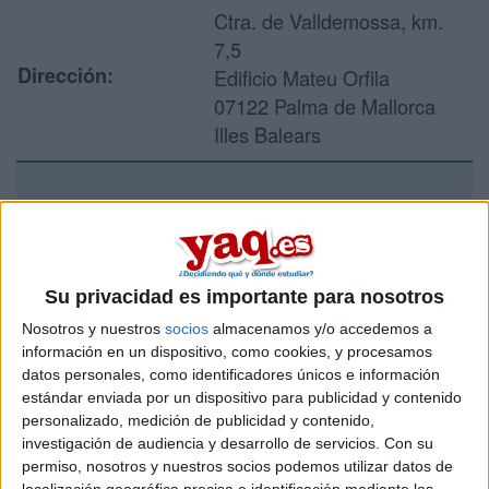
Ctra. de Valldemossa, km.
7,5
Dirección:
Edificio Mateu Orfila
07122 Palma de Mallorca
Illes Balears
Recibir más
información
Su privacidad es importante para nosotros
Rellena este formulario con tus datos y un texto con las
Nosotros y nuestros
socios
almacenamos y/o accedemos a
preguntas que quieres hacer. Al pulsar el botón de enviar,
información en un dispositivo, como cookies, y procesamos
los datos y la pregunta que has introducido se enviarán
datos personales, como identificadores únicos e información
por correo electrónico al centro educativo para que te
estándar enviada por un dispositivo para publicidad y contenido
respondan ellos directamente.
personalizado, medición de publicidad y contenido,
Tu nombre:
*
investigación de audiencia y desarrollo de servicios.
Con su
permiso, nosotros y nuestros socios podemos utilizar datos de