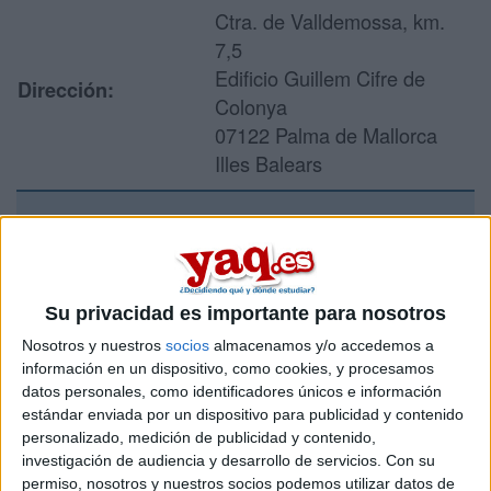
Ctra. de Valldemossa, km.
7,5
Edificio Guillem Cifre de
Dirección:
Colonya
07122 Palma de Mallorca
Illes Balears
Recibir más
información
Su privacidad es importante para nosotros
Rellena este formulario con tus datos y un texto con las
Nosotros y nuestros
socios
almacenamos y/o accedemos a
preguntas que quieres hacer. Al pulsar el botón de enviar,
información en un dispositivo, como cookies, y procesamos
los datos y la pregunta que has introducido se enviarán
datos personales, como identificadores únicos e información
por correo electrónico al centro educativo para que te
estándar enviada por un dispositivo para publicidad y contenido
respondan ellos directamente.
personalizado, medición de publicidad y contenido,
investigación de audiencia y desarrollo de servicios.
Con su
Tu nombre:
*
permiso, nosotros y nuestros socios podemos utilizar datos de