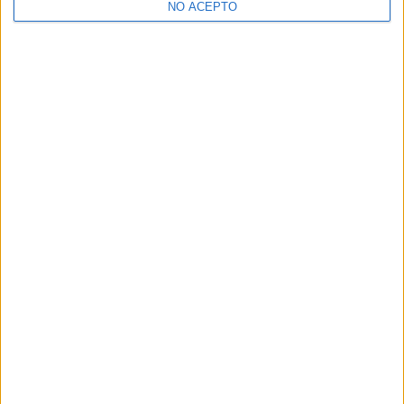
NO ACEPTO
¿Decidiendo si estudiar esto?
Pídeles información ¡GRATIS!
Mapa
+
−
Leaflet
|
©
OpenStreetMap