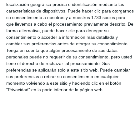
localización geográfica precisa e identificación mediante las
Tus apellidos:
*
características de dispositivos. Puede hacer clic para otorgarnos
su consentimiento a nosotros y a nuestros 1733 socios para
que llevemos a cabo el procesamiento previamente descrito. De
Tu email:
*
forma alternativa, puede hacer clic para denegar su
consentimiento o acceder a información más detallada y
¿Qué quieres preguntar?
*
cambiar sus preferencias antes de otorgar su consentimiento.
Tenga en cuenta que algún procesamiento de sus datos
personales puede no requerir de su consentimiento, pero usted
tiene el derecho de rechazar tal procesamiento. Sus
preferencias se aplicarán solo a este sitio web. Puede cambiar
sus preferencias o retirar su consentimiento en cualquier
momento volviendo a este sitio y haciendo clic en el botón
Escribe aquí las dudas o preguntas que te gustaría que te
"Privacidad" en la parte inferior de la página web.
respondieran: plazos de preinscripción, precios, plazas
disponibles…:
Acepto los
términos y condiciones
y la
política de
privacidad
:
*