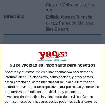
Ctra. de Valldemossa, km.
7,5
Dirección:
Edificio Anselm Turmeda
07122 Palma de Mallorca
Illes Balears
Recibir más
información
Su privacidad es importante para nosotros
Rellena este formulario con tus datos y un texto con las
Nosotros y nuestros
socios
almacenamos y/o accedemos a
preguntas que quieres hacer. Al pulsar el botón de enviar,
los datos y la pregunta que has introducido se enviarán
información en un dispositivo, como cookies, y procesamos
por correo electrónico al centro educativo para que te
datos personales, como identificadores únicos e información
respondan ellos directamente.
estándar enviada por un dispositivo para publicidad y contenido
personalizado, medición de publicidad y contenido,
Tu nombre:
*
investigación de audiencia y desarrollo de servicios.
Con su
permiso, nosotros y nuestros socios podemos utilizar datos de