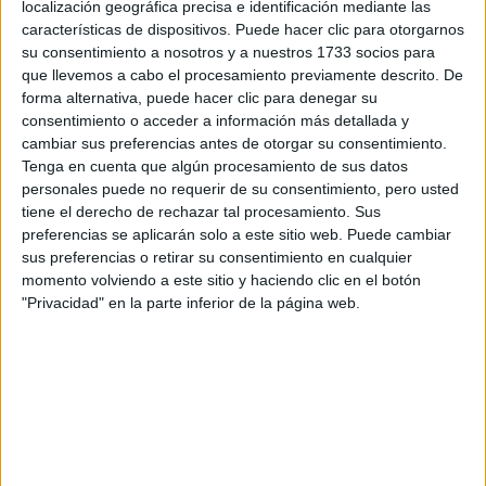
Tus apellidos:
*
localización geográfica precisa e identificación mediante las
características de dispositivos. Puede hacer clic para otorgarnos
su consentimiento a nosotros y a nuestros 1733 socios para
Tu email:
*
que llevemos a cabo el procesamiento previamente descrito. De
forma alternativa, puede hacer clic para denegar su
consentimiento o acceder a información más detallada y
¿Qué quieres preguntar?
*
cambiar sus preferencias antes de otorgar su consentimiento.
Tenga en cuenta que algún procesamiento de sus datos
personales puede no requerir de su consentimiento, pero usted
tiene el derecho de rechazar tal procesamiento. Sus
preferencias se aplicarán solo a este sitio web. Puede cambiar
sus preferencias o retirar su consentimiento en cualquier
Escribe aquí las dudas o preguntas que te gustaría que te
momento volviendo a este sitio y haciendo clic en el botón
respondieran: plazos de preinscripción, precios, plazas
"Privacidad" en la parte inferior de la página web.
disponibles…:
Acepto los
términos y condiciones
y la
política de
privacidad
:
*