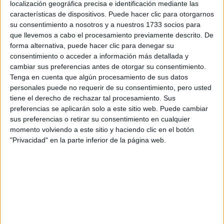
localización geográfica precisa e identificación mediante las
Tus apellidos:
*
características de dispositivos. Puede hacer clic para otorgarnos
su consentimiento a nosotros y a nuestros 1733 socios para
que llevemos a cabo el procesamiento previamente descrito. De
Tu email:
*
forma alternativa, puede hacer clic para denegar su
consentimiento o acceder a información más detallada y
¿Qué quieres preguntar?
*
cambiar sus preferencias antes de otorgar su consentimiento.
Tenga en cuenta que algún procesamiento de sus datos
personales puede no requerir de su consentimiento, pero usted
tiene el derecho de rechazar tal procesamiento. Sus
preferencias se aplicarán solo a este sitio web. Puede cambiar
sus preferencias o retirar su consentimiento en cualquier
momento volviendo a este sitio y haciendo clic en el botón
Escribe aquí las dudas o preguntas que te gustaría que te
"Privacidad" en la parte inferior de la página web.
respondieran: plazos de preinscripción, precios, plazas
disponibles…:
Acepto los
términos y condiciones
y la
política de
privacidad
:
*