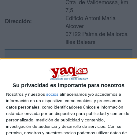
Ctra. de Valldemossa, km.
7,5
Edificio Antoni Maria
Dirección:
Alcover
07122 Palma de Mallorca
Illes Balears
Recibir más
información
Su privacidad es importante para nosotros
Rellena este formulario con tus datos y un texto con las
Nosotros y nuestros
socios
almacenamos y/o accedemos a
preguntas que quieres hacer. Al pulsar el botón de enviar,
información en un dispositivo, como cookies, y procesamos
los datos y la pregunta que has introducido se enviarán
datos personales, como identificadores únicos e información
por correo electrónico al centro educativo para que te
estándar enviada por un dispositivo para publicidad y contenido
respondan ellos directamente.
personalizado, medición de publicidad y contenido,
Tu nombre:
*
investigación de audiencia y desarrollo de servicios.
Con su
permiso, nosotros y nuestros socios podemos utilizar datos de