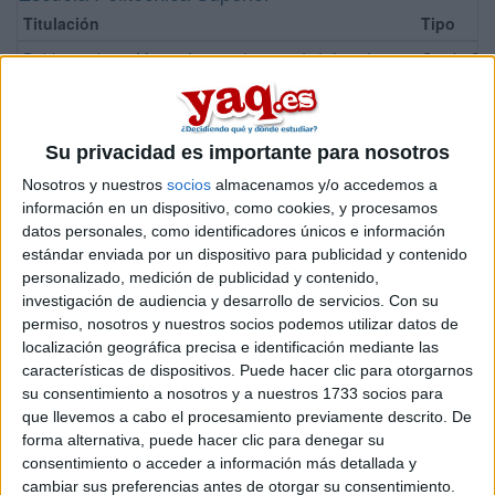
Titulación
Tipo
Doble grado en Matemáticas + Ingeniería Informática
Grado Ofic
Grado en Edificación
Grado Ofic
Grado en Ingeniería Agroalimentaria y del Medio Rural
Grado Ofic
Su privacidad es importante para nosotros
Grado en Ingeniería Electrónica Industrial y Automática
Grado Ofic
Nosotros y nuestros
socios
almacenamos y/o accedemos a
Grado en Ingeniería Informática
Grado Ofic
información en un dispositivo, como cookies, y procesamos
Grado en Ingeniería Telemática
Grado Ofic
datos personales, como identificadores únicos e información
estándar enviada por un dispositivo para publicidad y contenido
Grado en Matemáticas
Grado Ofic
personalizado, medición de publicidad y contenido,
Doble Grado en Matemáticas + Ingeniería Telemática
Grado Ofic
investigación de audiencia y desarrollo de servicios.
Con su
permiso, nosotros y nuestros socios podemos utilizar datos de
Facultad de Ciencias
localización geográfica precisa e identificación mediante las
características de dispositivos. Puede hacer clic para otorgarnos
Titulación
Tipo
Modalidad
su consentimiento a nosotros y a nuestros 1733 socios para
Grado en Farmacia
Grado Oficial
Presencial
que llevemos a cabo el procesamiento previamente descrito. De
forma alternativa, puede hacer clic para denegar su
Grado en Biología
Grado Oficial
Presencial
consentimiento o acceder a información más detallada y
Grado en Bioquímica
Grado Oficial
Presencial
cambiar sus preferencias antes de otorgar su consentimiento.