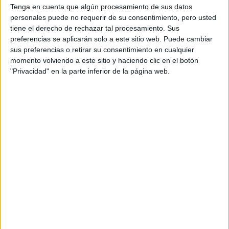
Tenga en cuenta que algún procesamiento de sus datos
Grado en Ciencias del Mar
Grado Oficial
Presencial
personales puede no requerir de su consentimiento, pero usted
Grado en Física
Grado Oficial
Presencial
tiene el derecho de rechazar tal procesamiento. Sus
preferencias se aplicarán solo a este sitio web. Puede cambiar
Grado en Química
Grado Oficial
Presencial
sus preferencias o retirar su consentimiento en cualquier
Doble Grado en Matemáticas + Física
Grado Oficial
Presencial
momento volviendo a este sitio y haciendo clic en el botón
"Privacidad" en la parte inferior de la página web.
Facultad de Derecho
Titulación
Tipo
Grado en Derecho
Grado Ofi
Grado en Relaciones Laborales
Grado Ofi
Doble Grado en Administración de Empresas + Derecho
Grado Ofi
Facultad de Economía y Empresa
Titulación
Tipo
Modalidad
Doble Grado en Economía + Turismo
Grado Oficial
Presencial
Grado en Administración de Empresas
Grado Oficial
Presencial
Grado en Economía
Grado Oficial
Presencial