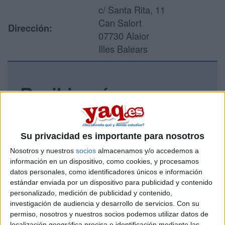
c/ Santa Rita, 11
Can Salort
Dirección:
07730 Alaior
Illes Balears
Recibir más
información
Rellena este formulario con tus datos y un texto con las
Su privacidad es importante para nosotros
preguntas que quieres hacer. Al pulsar el botón de enviar,
Nosotros y nuestros
socios
almacenamos y/o accedemos a
los datos y la pregunta que has introducido se enviarán
información en un dispositivo, como cookies, y procesamos
por correo electrónico al centro educativo para que te
datos personales, como identificadores únicos e información
respondan ellos directamente.
estándar enviada por un dispositivo para publicidad y contenido
Tu nombre:
*
personalizado, medición de publicidad y contenido,
investigación de audiencia y desarrollo de servicios.
Con su
permiso, nosotros y nuestros socios podemos utilizar datos de
Tus apellidos:
*
localización geográfica precisa e identificación mediante las