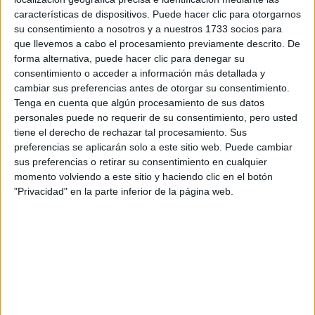
características de dispositivos. Puede hacer clic para otorgarnos
Tu email:
*
su consentimiento a nosotros y a nuestros 1733 socios para
que llevemos a cabo el procesamiento previamente descrito. De
forma alternativa, puede hacer clic para denegar su
¿Qué quieres preguntar?
*
consentimiento o acceder a información más detallada y
cambiar sus preferencias antes de otorgar su consentimiento.
Tenga en cuenta que algún procesamiento de sus datos
personales puede no requerir de su consentimiento, pero usted
tiene el derecho de rechazar tal procesamiento. Sus
preferencias se aplicarán solo a este sitio web. Puede cambiar
Escribe aquí las dudas o preguntas que te gustaría que te
sus preferencias o retirar su consentimiento en cualquier
respondieran: plazos de preinscripción, precios, plazas
momento volviendo a este sitio y haciendo clic en el botón
disponibles…:
"Privacidad" en la parte inferior de la página web.
Acepto los
términos y condiciones
y la
política de
privacidad
:
*