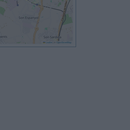
Leaflet
|
©
OpenStreetMap