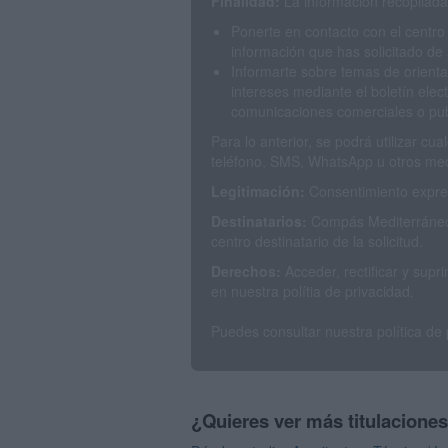
Finalidad:
La información recopilada 
Ponerte en contacto con el centro
información que has solicitado de 
Informarte sobre temas de orienta
intereses mediante el boletín elec
comunicaciones comerciales o publ
Para lo anterior, se podrá utilizar c
teléfono, SMS, WhatsApp u otros med
Legitimación:
Consentimiento expres
Destinatarios:
Compás Mediterráneo 
centro destinatario de la solicitud.
Derechos:
Acceder, rectificar y sup
en nuestra polítia de privacidad.
Puedes consultar nuestra política de
¿Quieres ver más titulacione