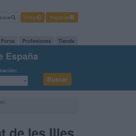
Buscar
Entrar
Regístrate
Foros
Profesiones
Tienda
de España
mación:
ión
 de les Illes