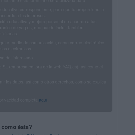
mediante este formulario será utilizada para:
 educativo correspondiente, para que te proporcione la
acuerdo a tus intereses.
ción educativa y mejora personal de acuerdo a tus
trónico de yaq.es, que puede incluir también
icitarias.
ualquier medio de comunicación, como correo electrónico,
ios electrónicos.
o del interesado.
SL (empresa editora de la web YAQ.es), así como el
rimir los datos, así como otros derechos, como se explica
 privacidad completa
aquí
.
s como ésta?