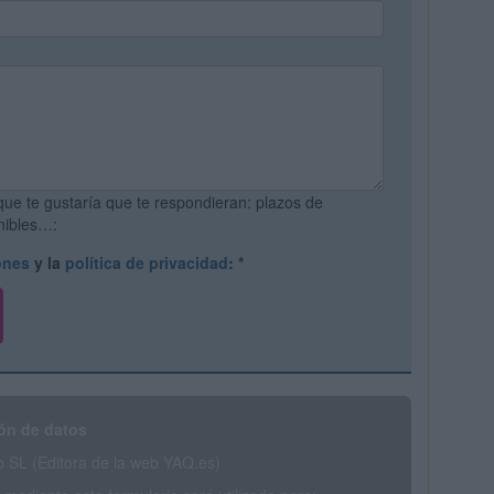
que te gustaría que te respondieran: plazos de
onibles…:
ones
y la
política de privacidad
:
*
ón de datos
SL (Editora de la web YAQ.es)