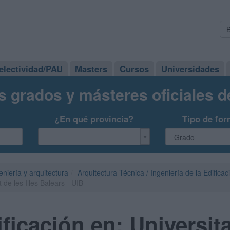
electividad/PAU
Masters
Cursos
Universidades
s grados y másteres oficiales 
¿En qué provincia?
Tipo de for
eniería y arquitectura
Arquitectura Técnica / Ingeniería de la Edificac
 de les Illes Balears - UIB
icación en: Universitat