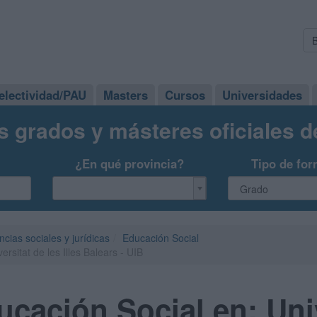
electividad/PAU
Masters
Cursos
Universidades
s grados y másteres oficiales 
¿En qué provincia?
Tipo de for
ncias sociales y jurídicas
Educación Social
rsitat de les Illes Balears - UIB
cación Social en: Univ