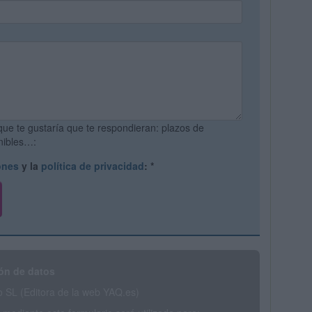
que te gustaría que te respondieran: plazos de
onibles…:
ones
y la
política de privacidad
:
*
ón de datos
SL (Editora de la web YAQ.es)