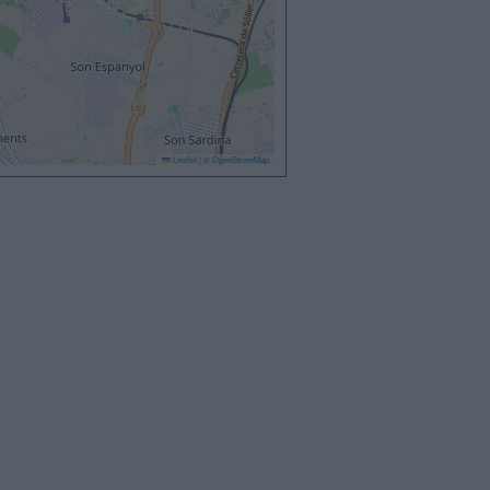
Leaflet
|
©
OpenStreetMap