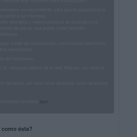
mediante este formulario será utilizada para:
 educativo correspondiente, para que te proporcione la
acuerdo a tus intereses.
ción educativa y mejora personal de acuerdo a tus
trónico de yaq.es, que puede incluir también
icitarias.
ualquier medio de comunicación, como correo electrónico,
ios electrónicos.
o del interesado.
SL (empresa editora de la web YAQ.es), así como el
rimir los datos, así como otros derechos, como se explica
 privacidad completa
aquí
.
s como ésta?