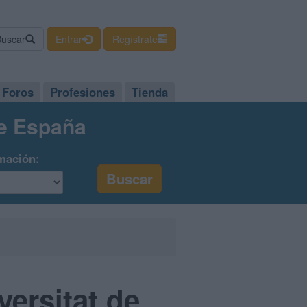
Buscar
Entrar
Regístrate
Foros
Profesiones
Tienda
de España
mación:
ersitat de