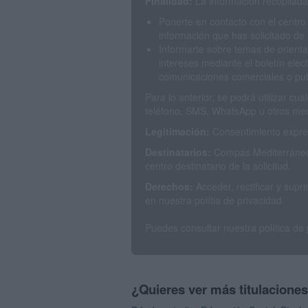
Finalidad:
La información recopilada 
Ponerte en contacto con el centro
información que has solicitado de 
Informarte sobre temas de orienta
intereses mediante el boletín elec
comunicaciones comerciales o publ
Para lo anterior, se podrá utilizar c
teléfono, SMS, WhatsApp u otros med
Legitimación:
Consentimiento expres
Destinatarios:
Compás Mediterráneo 
centro destinatario de la solicitud.
Derechos:
Acceder, rectificar y sup
en nuestra polítia de privacidad.
Puedes consultar nuestra política de
¿Quieres ver más titulacione