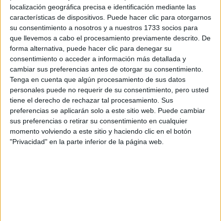
localización geográfica precisa e identificación mediante las
Tus apellidos:
*
características de dispositivos. Puede hacer clic para otorgarnos
su consentimiento a nosotros y a nuestros 1733 socios para
que llevemos a cabo el procesamiento previamente descrito. De
Tu email:
*
forma alternativa, puede hacer clic para denegar su
consentimiento o acceder a información más detallada y
¿Qué quieres preguntar?
*
cambiar sus preferencias antes de otorgar su consentimiento.
Tenga en cuenta que algún procesamiento de sus datos
personales puede no requerir de su consentimiento, pero usted
tiene el derecho de rechazar tal procesamiento. Sus
preferencias se aplicarán solo a este sitio web. Puede cambiar
sus preferencias o retirar su consentimiento en cualquier
momento volviendo a este sitio y haciendo clic en el botón
Escribe aquí las dudas o preguntas que te gustaría que te
"Privacidad" en la parte inferior de la página web.
respondieran: plazos de preinscripción, precios, plazas
disponibles…:
Acepto los
términos y condiciones
y la
política de
privacidad
:
*