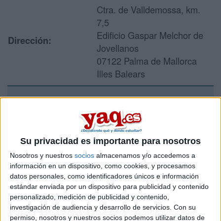
Ctra. de Valldemossa, km.
7,5
Edificio Gaspar Melchor de
Dirección:
Jovellanos
07122 Palma de Mallorca
Illes Balears
Recibir más
información
Su privacidad es importante para nosotros
Rellena este formulario con tus datos y un texto con las
Nosotros y nuestros
socios
almacenamos y/o accedemos a
preguntas que quieres hacer. Al pulsar el botón de enviar,
información en un dispositivo, como cookies, y procesamos
los datos y la pregunta que has introducido se enviarán
datos personales, como identificadores únicos e información
por correo electrónico al centro educativo para que te
estándar enviada por un dispositivo para publicidad y contenido
respondan ellos directamente.
personalizado, medición de publicidad y contenido,
investigación de audiencia y desarrollo de servicios.
Con su
Tu nombre:
*
permiso, nosotros y nuestros socios podemos utilizar datos de