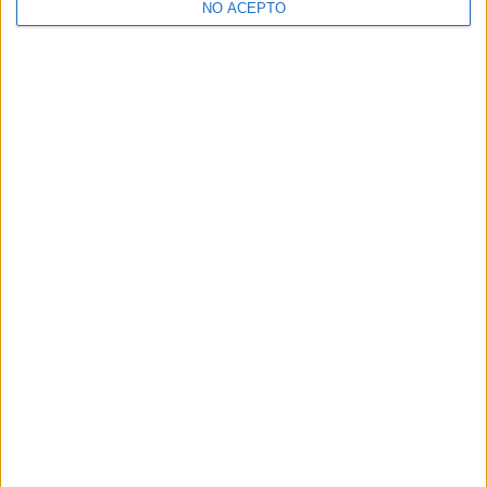
NO ACEPTO
¿Decidiendo si estudiar esto?
Pídeles información ¡GRATIS!
Mapa
+
−
Leaflet
|
©
OpenStreetMap