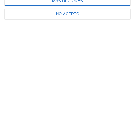
MÁS OPCIONES
>> Residencias de estudiantes y colegios mayores en Illes
Balears
NO ACEPTO
¿Decidiendo si estudiar esto?
Pídeles información ¡GRATIS!
Mapa
+
−