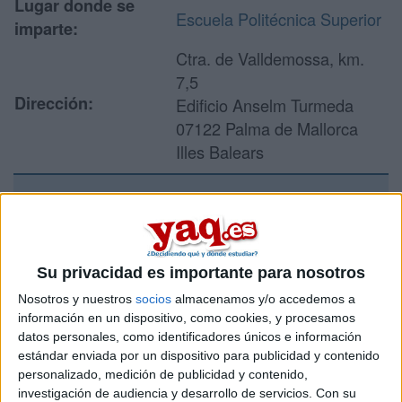
Lugar donde se
Escuela Politécnica Superior
imparte:
Ctra. de Valldemossa, km.
7,5
Dirección:
Edificio Anselm Turmeda
07122 Palma de Mallorca
Illes Balears
Recibir más
información
Su privacidad es importante para nosotros
Nosotros y nuestros
socios
almacenamos y/o accedemos a
Rellena este formulario con tus datos y un texto con las
preguntas que quieres hacer. Al pulsar el botón de enviar,
información en un dispositivo, como cookies, y procesamos
los datos y la pregunta que has introducido se enviarán
datos personales, como identificadores únicos e información
por correo electrónico al centro educativo para que te
estándar enviada por un dispositivo para publicidad y contenido
respondan ellos directamente.
personalizado, medición de publicidad y contenido,
investigación de audiencia y desarrollo de servicios.
Con su
Tu nombre:
*