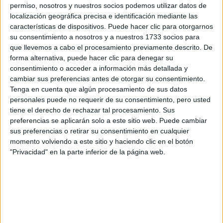
permiso, nosotros y nuestros socios podemos utilizar datos de
localización geográfica precisa e identificación mediante las
Tus apellidos:
*
características de dispositivos. Puede hacer clic para otorgarnos
su consentimiento a nosotros y a nuestros 1733 socios para
que llevemos a cabo el procesamiento previamente descrito. De
Tu email:
*
forma alternativa, puede hacer clic para denegar su
consentimiento o acceder a información más detallada y
¿Qué quieres preguntar?
*
cambiar sus preferencias antes de otorgar su consentimiento.
Tenga en cuenta que algún procesamiento de sus datos
personales puede no requerir de su consentimiento, pero usted
tiene el derecho de rechazar tal procesamiento. Sus
preferencias se aplicarán solo a este sitio web. Puede cambiar
sus preferencias o retirar su consentimiento en cualquier
momento volviendo a este sitio y haciendo clic en el botón
Escribe aquí las dudas o preguntas que te gustaría que te
"Privacidad" en la parte inferior de la página web.
respondieran: plazos de preinscripción, precios, plazas
disponibles…:
Acepto los
términos y condiciones
y la
política de
privacidad
:
*