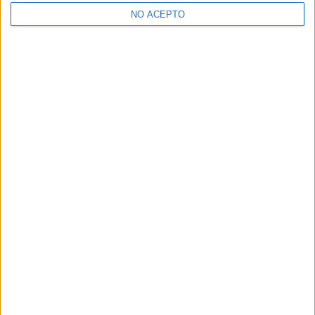
>> Residencias de estudiantes y colegios mayores en Barcelona
NO ACEPTO
¿Decidiendo si estudiar esto?
Pídeles información ¡GRATIS!
Mapa
+
−