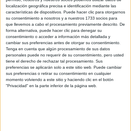
Tu nombre:
*
localización geográfica precisa e identificación mediante las
características de dispositivos. Puede hacer clic para otorgarnos
su consentimiento a nosotros y a nuestros 1733 socios para
Tus apellidos:
*
que llevemos a cabo el procesamiento previamente descrito. De
forma alternativa, puede hacer clic para denegar su
Tu email:
*
consentimiento o acceder a información más detallada y
cambiar sus preferencias antes de otorgar su consentimiento.
Tenga en cuenta que algún procesamiento de sus datos
¿Qué quieres preguntar?
*
personales puede no requerir de su consentimiento, pero usted
tiene el derecho de rechazar tal procesamiento. Sus
preferencias se aplicarán solo a este sitio web. Puede cambiar
sus preferencias o retirar su consentimiento en cualquier
momento volviendo a este sitio y haciendo clic en el botón
"Privacidad" en la parte inferior de la página web.
Escribe aquí las dudas o preguntas que te gustaría que te
respondieran: plazos de preinscripción, precios, plazas
disponibles…:
Acepto los
términos y condiciones
y la
política de
privacidad
:
*