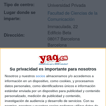
Tipo de centro:
Universidad Privada
Lugar donde se
Facultad de Ciencias de la
imparte:
Comunicación
Immaculada, 22
Edificio Beta
Dirección:
08017 Barcelona
Barcelona
Recibir más
Su privacidad es importante para nosotros
información
Nosotros y nuestros
socios
almacenamos y/o accedemos a
información en un dispositivo, como cookies, y procesamos
Rellena este formulario con tus datos y un texto con las
datos personales, como identificadores únicos e información
preguntas que quieres hacer. Al pulsar el botón de enviar,
estándar enviada por un dispositivo para publicidad y contenido
los datos y la pregunta que has introducido se enviarán
personalizado, medición de publicidad y contenido,
por correo electrónico al centro educativo para que te
investigación de audiencia y desarrollo de servicios.
Con su
respondan ellos directamente.
permiso, nosotros y nuestros socios podemos utilizar datos de