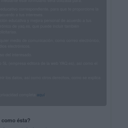
mediante este formulario será utilizada para:
 educativo correspondiente, para que te proporcione la
acuerdo a tus intereses.
ción educativa y mejora personal de acuerdo a tus
trónico de yaq.es, que puede incluir también
icitarias.
ualquier medio de comunicación, como correo electrónico,
ios electrónicos.
o del interesado.
SL (empresa editora de la web YAQ.es), así como el
rimir los datos, así como otros derechos, como se explica
 privacidad completa
aquí
.
s como ésta?