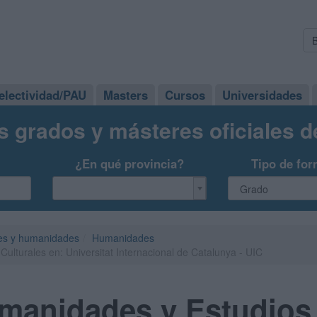
electividad/PAU
Masters
Cursos
Universidades
s grados y másteres oficiales 
¿En qué provincia?
Tipo de for
es y humanidades
Humanidades
lturales en: Universitat Internacional de Catalunya - UIC
manidades y Estudios 