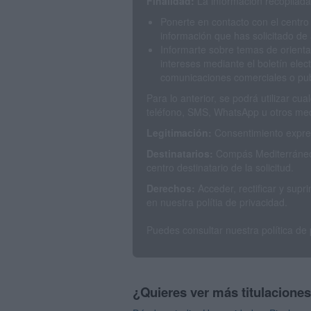
Finalidad:
La información recopilada 
Ponerte en contacto con el centro
información que has solicitado de 
Informarte sobre temas de orienta
intereses mediante el boletín elec
comunicaciones comerciales o publ
Para lo anterior, se podrá utilizar c
teléfono, SMS, WhatsApp u otros med
Legitimación:
Consentimiento expres
Destinatarios:
Compás Mediterráneo 
centro destinatario de la solicitud.
Derechos:
Acceder, rectificar y sup
en nuestra polítia de privacidad.
Puedes consultar nuestra política de
¿Quieres ver más titulacione