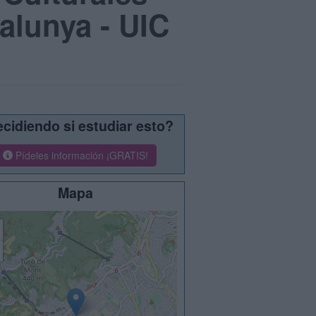
talunya - UIC
cidiendo si estudiar esto?
Pídeles información ¡GRATIS!
Mapa