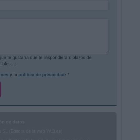
que te gustaría que te respondieran: plazos de
onibles…:
ones
y la
política de privacidad
:
*
ón de datos
SL (Editora de la web YAQ.es)