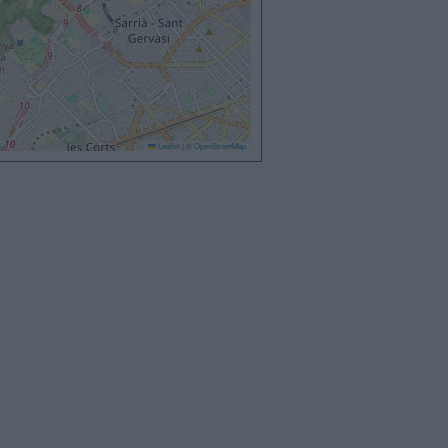
Leaflet
|
©
OpenStreetMap