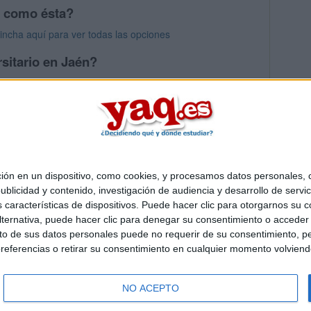
s como ésta?
Pincha aquí para ver todas las opciones
sitario en Jaén?
os mayores en Jaén
 en un dispositivo, como cookies, y procesamos datos personales, co
Quiénes somos
|
Contactar
|
Anúnciate
blicidad y contenido, investigación de audiencia y desarrollo de servic
o legal
|
Politica de privacidad
|
Condiciones generales
|
Política de co
as características de dispositivos. Puede hacer clic para otorgarnos su
s Mediterráneo S.L.
- Diego de León 47 - 28006 Madrid [ESPAÑA] - T
ternativa, puede hacer clic para denegar su consentimiento o acceder
 de sus datos personales puede no requerir de su consentimiento, per
referencias o retirar su consentimiento en cualquier momento volviendo 
NO ACEPTO