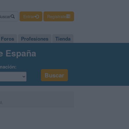
Buscar
Entrar
Regístrate
Foros
Profesiones
Tienda
de España
mación:
JA