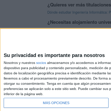
¿Quieres ver más titulacione
Dónde estudiar Ingeniería Informática: 
¿Necesitas alojamiento univer
>> Residencias de estudiantes y colegi
Su privacidad es importante para nosotros
Nosotros y nuestros
socios
almacenamos y/o accedemos a información
dispositivo para publicidad y contenido personalizado, medición de pu
Avis
datos de localización geográfica precisa e identificación mediante l
© 2003-2026
Compá
llevemos a cabo el procesamiento previamente descrito. De forma al
otorgar su consentimiento.
Tenga en cuenta que algún procesamiento
preferencias se aplicarán solo a este sitio web. Puede cambiar sus p
inferior de la página web.
MÁS OPCIONES