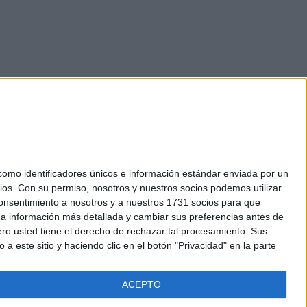
mo identificadores únicos e información estándar enviada por un
ios.
Con su permiso, nosotros y nuestros socios podemos utilizar
okies
 consentimiento a nosotros y a nuestros 1731 socios para que
el. +34 91 593 2767
 a información más detallada y cambiar sus preferencias antes de
o usted tiene el derecho de rechazar tal procesamiento. Sus
a este sitio y haciendo clic en el botón "Privacidad" en la parte
ACEPTO