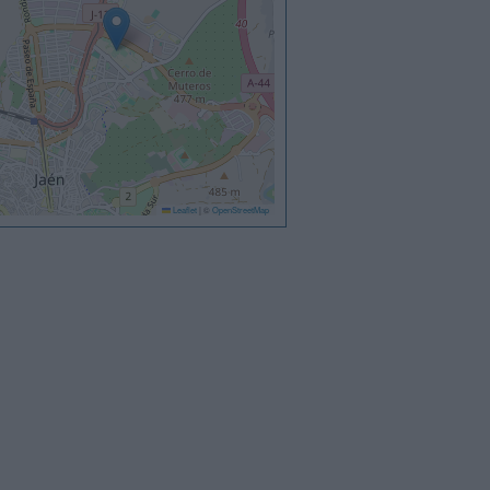
Leaflet
|
©
OpenStreetMap