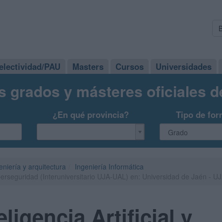
electividad/PAU
Masters
Cursos
Universidades
s grados y másteres oficiales 
¿En qué provincia?
Tipo de for
eniería y arquitectura
Ingeniería Informática
Ciberseguridad (Interuniversitario UJA-UAL) en: Universidad de Jaén - U
ligencia Artificial y