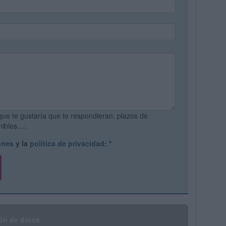
que te gustaría que te respondieran: plazos de
onibles…:
ones
y la
política de privacidad
:
*
ón de datos