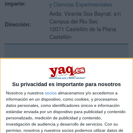
imparte:
y Ciencias Experimentales
Avda. Vicente Sos Baynat, s/n
Campus del Riu Sec
Dirección:
12071 Castellón de la Plana
Castellón
Recibir más
información
Su privacidad es importante para nosotros
Rellena este formulario con tus datos y un texto con las
preguntas que quieres hacer. Al pulsar el botón de enviar,
Nosotros y nuestros
socios
almacenamos y/o accedemos a
los datos y la pregunta que has introducido se enviarán
información en un dispositivo, como cookies, y procesamos
por correo electrónico al centro educativo para que te
datos personales, como identificadores únicos e información
respondan ellos directamente.
estándar enviada por un dispositivo para publicidad y contenido
personalizado, medición de publicidad y contenido,
Tu nombre:
*
investigación de audiencia y desarrollo de servicios.
Con su
permiso, nosotros y nuestros socios podemos utilizar datos de