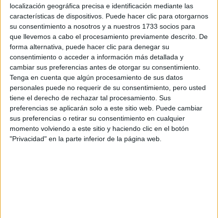
Tus apellidos:
*
localización geográfica precisa e identificación mediante las
características de dispositivos. Puede hacer clic para otorgarnos
su consentimiento a nosotros y a nuestros 1733 socios para
Tu email:
*
que llevemos a cabo el procesamiento previamente descrito. De
forma alternativa, puede hacer clic para denegar su
¿Qué quieres preguntar?
*
consentimiento o acceder a información más detallada y
cambiar sus preferencias antes de otorgar su consentimiento.
Tenga en cuenta que algún procesamiento de sus datos
personales puede no requerir de su consentimiento, pero usted
tiene el derecho de rechazar tal procesamiento. Sus
preferencias se aplicarán solo a este sitio web. Puede cambiar
sus preferencias o retirar su consentimiento en cualquier
Escribe aquí las dudas o preguntas que te gustaría que te
momento volviendo a este sitio y haciendo clic en el botón
respondieran: plazos de preinscripción, precios, plazas
"Privacidad" en la parte inferior de la página web.
disponibles…:
Acepto los
términos y condiciones
y la
política de
privacidad
:
*