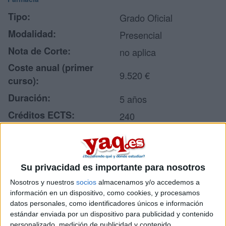
Tipo:
Grado Oficial
Modalidad:
Presencial
Nota de Corte:
no aplica
Coste anual (primer
9.520 €
curso):
Duración:
5 años
Créditos ECTS:
240
Idiomas en los que se
Castellano
imparte:
Centro:
Universidad Loyola
Su privacidad es importante para nosotros
Tipo de centro:
Universidad Privada
Nosotros y nuestros
socios
almacenamos y/o accedemos a
información en un dispositivo, como cookies, y procesamos
Lugar donde se imparte:
Sede de Sevilla
datos personales, como identificadores únicos e información
Avda. de las
estándar enviada por un dispositivo para publicidad y contenido
personalizado, medición de publicidad y contenido,