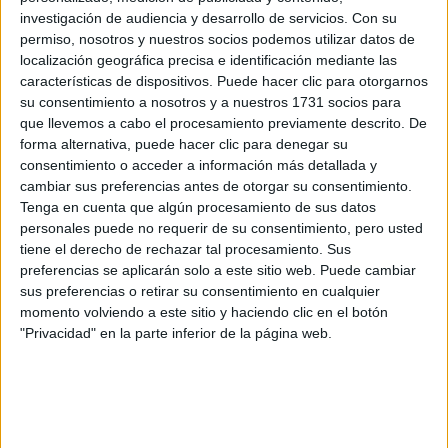
Universidades 2
Dirección:
investigación de audiencia y desarrollo de servicios.
Con su
41704 Dos Hermanas
permiso, nosotros y nuestros socios podemos utilizar datos de
Sevilla
localización geográfica precisa e identificación mediante las
características de dispositivos. Puede hacer clic para otorgarnos
su consentimiento a nosotros y a nuestros 1731 socios para
que llevemos a cabo el procesamiento previamente descrito. De
Recibir más
forma alternativa, puede hacer clic para denegar su
información
consentimiento o acceder a información más detallada y
cambiar sus preferencias antes de otorgar su consentimiento.
Tenga en cuenta que algún procesamiento de sus datos
Rellena este formulario con tus datos y un texto con las
personales puede no requerir de su consentimiento, pero usted
preguntas que quieres hacer. Al pulsar el botón de enviar,
tiene el derecho de rechazar tal procesamiento. Sus
los datos y la pregunta que has introducido se
preferencias se aplicarán solo a este sitio web. Puede cambiar
transmitirán electrónicamente a Universidad Loyola para
sus preferencias o retirar su consentimiento en cualquier
que te respondan ellos directamente.
momento volviendo a este sitio y haciendo clic en el botón
Nombre:
*
"Privacidad" en la parte inferior de la página web.
Apellidos:
*
Correo electrónico:
*