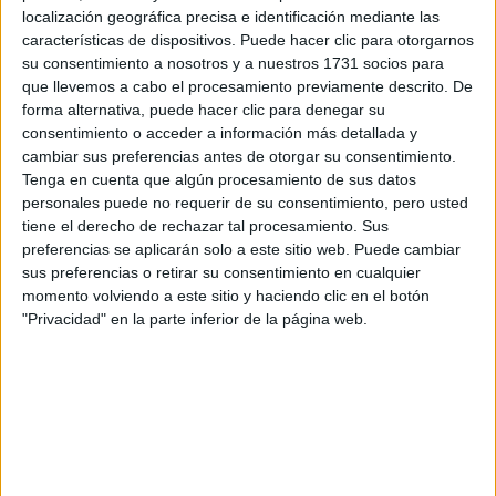
información
localización geográfica precisa e identificación mediante las
características de dispositivos. Puede hacer clic para otorgarnos
su consentimiento a nosotros y a nuestros 1731 socios para
Rellena este formulario con tus datos y un texto con las
que llevemos a cabo el procesamiento previamente descrito. De
preguntas que quieres hacer. Al pulsar el botón de enviar,
forma alternativa, puede hacer clic para denegar su
los datos y la pregunta que has introducido se
consentimiento o acceder a información más detallada y
transmitirán electrónicamente a Universidad Loyola para
cambiar sus preferencias antes de otorgar su consentimiento.
que te respondan ellos directamente.
Tenga en cuenta que algún procesamiento de sus datos
Nombre:
*
personales puede no requerir de su consentimiento, pero usted
tiene el derecho de rechazar tal procesamiento. Sus
preferencias se aplicarán solo a este sitio web. Puede cambiar
Apellidos:
*
sus preferencias o retirar su consentimiento en cualquier
momento volviendo a este sitio y haciendo clic en el botón
Correo electrónico:
*
"Privacidad" en la parte inferior de la página web.
Tu país y prefijo teléfonico:
*
Teléfono:
*
Teléfono SIN incluir el prefijo de país