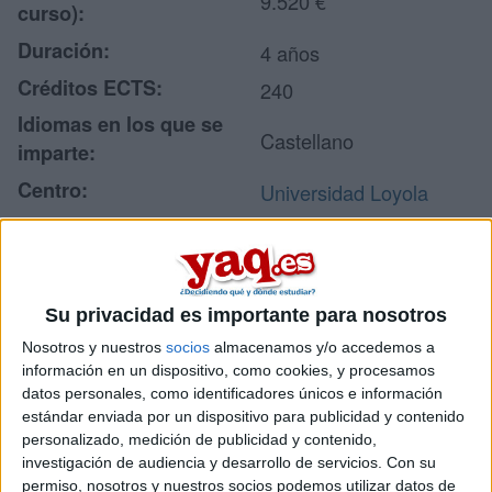
9.520 €
curso):
Duración:
4 años
Créditos ECTS:
240
Idiomas en los que se
Castellano
imparte:
Centro:
Universidad Loyola
Tipo de centro:
Universidad Privada
Lugar donde se imparte:
Sede de Sevilla
Avda. de las
Su privacidad es importante para nosotros
Universidades 2
Dirección:
Nosotros y nuestros
socios
almacenamos y/o accedemos a
41704 Dos Hermanas
información en un dispositivo, como cookies, y procesamos
Sevilla
datos personales, como identificadores únicos e información
estándar enviada por un dispositivo para publicidad y contenido
personalizado, medición de publicidad y contenido,
investigación de audiencia y desarrollo de servicios.
Con su
Recibir más
permiso, nosotros y nuestros socios podemos utilizar datos de