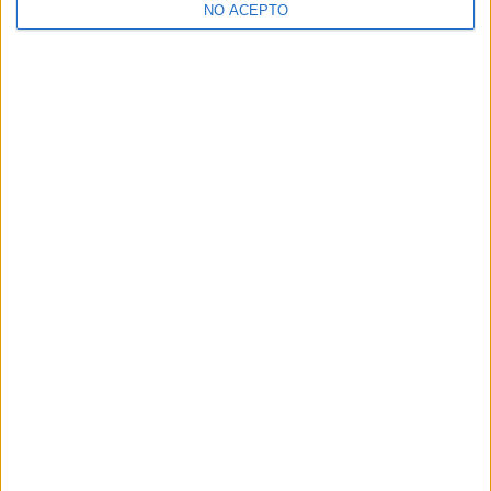
privacidad.
NO ACEPTO
Puedes consultar nuestra política de privacidad completa
aquí
.
¿Decidiendo si estudiar esto?
Pídeles información ¡GRATIS!
Mapa
+
−