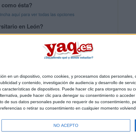
s como ésta?
Pincha aquí para ver todas las opciones
rsitario en León?
os mayores en León
 en un dispositivo, como cookies, y procesamos datos personales, co
Quiénes somos
|
Contactar
|
Anúnciate
blicidad y contenido, investigación de audiencia y desarrollo de servic
o legal
|
Politica de privacidad
|
Condiciones generales
|
Política de co
as características de dispositivos. Puede hacer clic para otorgarnos su
s Mediterráneo S.L.
- Diego de León 47 - 28006 Madrid [ESPAÑA] - T
ternativa, puede hacer clic para denegar su consentimiento o acceder
 de sus datos personales puede no requerir de su consentimiento, per
referencias o retirar su consentimiento en cualquier momento volviendo 
NO ACEPTO