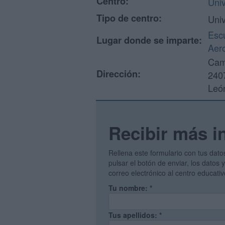
Centro:
Uni
Tipo de centro:
Univ
Escu
Lugar donde se imparte:
Aer
Cam
Dirección:
240
Leó
Recibir más i
Rellena este formulario con tus dato
pulsar el botón de enviar, los datos
correo electrónico al centro educati
Tu nombre:
*
Tus apellidos:
*