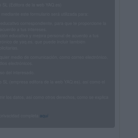
SL (Editora de la web YAQ.es)
mediante este formulario será utilizada para:
 educativo correspondiente, para que te proporcione la
acuerdo a tus intereses.
ción educativa y mejora personal de acuerdo a tus
trónico de yaq.es, que puede incluir también
icitarias.
ualquier medio de comunicación, como correo electrónico,
ios electrónicos.
o del interesado.
SL (empresa editora de la web YAQ.es), así como el
rimir los datos, así como otros derechos, como se explica
 privacidad completa
aquí
.