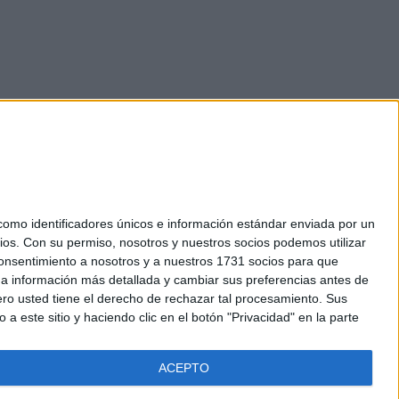
mo identificadores únicos e información estándar enviada por un
ios.
Con su permiso, nosotros y nuestros socios podemos utilizar
okies
 consentimiento a nosotros y a nuestros 1731 socios para que
el. +34 91 593 2767
 a información más detallada y cambiar sus preferencias antes de
o usted tiene el derecho de rechazar tal procesamiento. Sus
a este sitio y haciendo clic en el botón "Privacidad" en la parte
ACEPTO