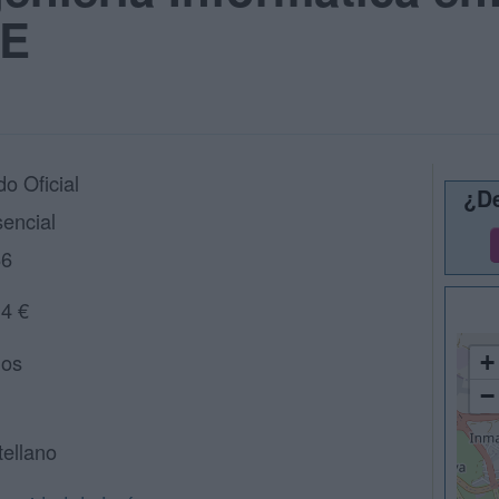
LE
o Oficial
¿De
encial
66
14 €
ños
+
−
ellano