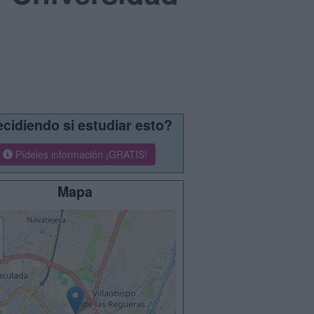
cidiendo si estudiar esto?
Pídeles información ¡GRATIS!
Mapa