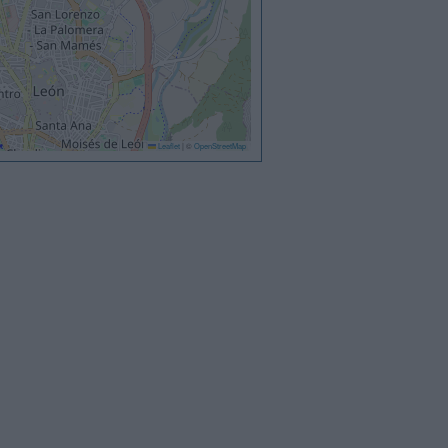
Leaflet
|
©
OpenStreetMap