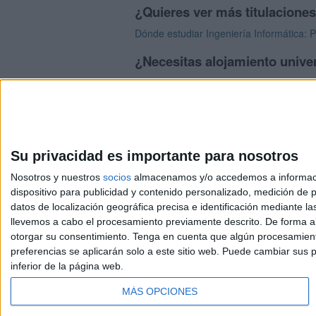
¿Quieres ver más titulacione
Dónde estudiar Ingeniería Informática: 
¿Necesitas alojamiento unive
>> Residencias de estudiantes y colegi
Su privacidad es importante para nosotros
Nosotros y nuestros
socios
almacenamos y/o accedemos a información
dispositivo para publicidad y contenido personalizado, medición de pu
Avis
datos de localización geográfica precisa e identificación mediante l
© 2003-2026
Compá
llevemos a cabo el procesamiento previamente descrito. De forma al
otorgar su consentimiento.
Tenga en cuenta que algún procesamiento
preferencias se aplicarán solo a este sitio web. Puede cambiar sus p
inferior de la página web.
MÁS OPCIONES