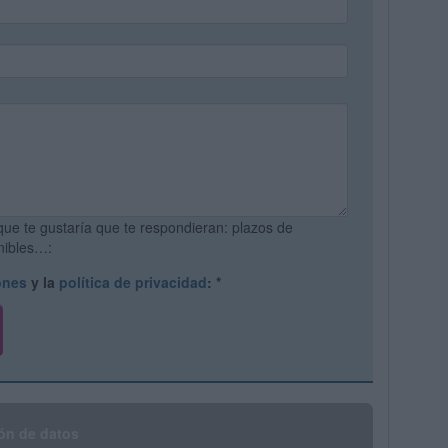
que te gustaría que te respondieran: plazos de
onibles…:
ones
y la
política de privacidad
:
*
ón de datos