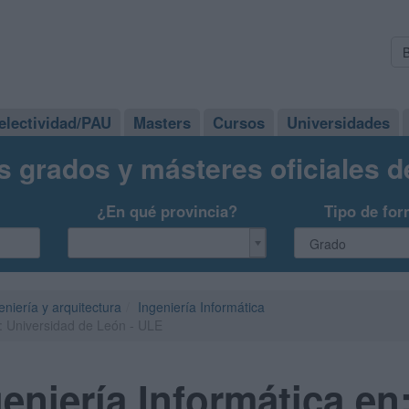
electividad/PAU
Masters
Cursos
Universidades
s grados y másteres oficiales 
¿En qué provincia?
Tipo de for
eniería y arquitectura
Ingeniería Informática
n: Universidad de León - ULE
eniería Informática en