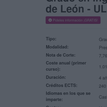
de León - U
Pídeles información ¡GRATIS!
Tipo:
Grad
Modalidad:
Pres
Nota de Corte:
7,7
Coste anual (primer
1.0
curso):
Duración:
4 a
Créditos ECTS:
240
Idiomas en los que se
Cast
imparte: