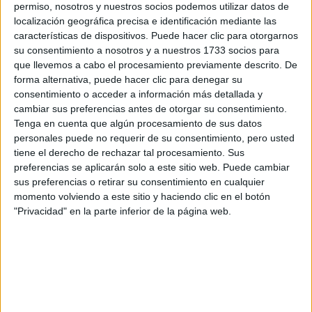
Tu nombre:
*
permiso, nosotros y nuestros socios podemos utilizar datos de
localización geográfica precisa e identificación mediante las
características de dispositivos. Puede hacer clic para otorgarnos
Tus apellidos:
*
su consentimiento a nosotros y a nuestros 1733 socios para
que llevemos a cabo el procesamiento previamente descrito. De
Tu email:
*
forma alternativa, puede hacer clic para denegar su
consentimiento o acceder a información más detallada y
cambiar sus preferencias antes de otorgar su consentimiento.
¿Qué quieres preguntar?
*
Tenga en cuenta que algún procesamiento de sus datos
personales puede no requerir de su consentimiento, pero usted
tiene el derecho de rechazar tal procesamiento. Sus
preferencias se aplicarán solo a este sitio web. Puede cambiar
sus preferencias o retirar su consentimiento en cualquier
momento volviendo a este sitio y haciendo clic en el botón
Escribe aquí las dudas o preguntas que te gustaría que te
"Privacidad" en la parte inferior de la página web.
respondieran: plazos de preinscripción, precios, plazas
disponibles…:
Acepto los
términos y condiciones
y la
política de
privacidad
:
*