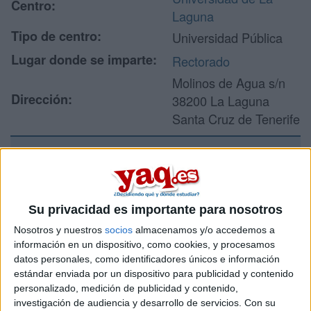
Centro:
Laguna
Tipo de centro:
Universidad Pública
Lugar donde se imparte:
Rectorado
Molinos de Agua s/n
Dirección:
38200 La Laguna
Santa Cruz de Tenerife
Recibir más
información
Su privacidad es importante para nosotros
Nosotros y nuestros
socios
almacenamos y/o accedemos a
Rellena este formulario con tus datos y un texto con las
información en un dispositivo, como cookies, y procesamos
preguntas que quieres hacer. Al pulsar el botón de enviar,
datos personales, como identificadores únicos e información
los datos y la pregunta que has introducido se enviarán
estándar enviada por un dispositivo para publicidad y contenido
por correo electrónico al centro educativo para que te
personalizado, medición de publicidad y contenido,
respondan ellos directamente.
investigación de audiencia y desarrollo de servicios.
Con su