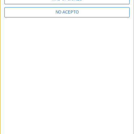
>> Residencias de estudiantes y colegios mayores en Santa Cruz
de Tenerife
NO ACEPTO
¿Decidiendo si estudiar esto?
Pídeles información ¡GRATIS!
Mapa
+
−