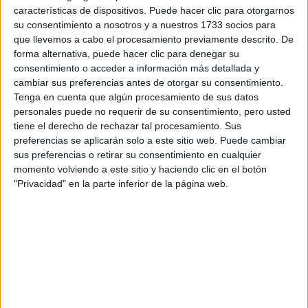
características de dispositivos. Puede hacer clic para otorgarnos
¿Qué quieres preguntar?
*
su consentimiento a nosotros y a nuestros 1733 socios para
que llevemos a cabo el procesamiento previamente descrito. De
forma alternativa, puede hacer clic para denegar su
consentimiento o acceder a información más detallada y
cambiar sus preferencias antes de otorgar su consentimiento.
Tenga en cuenta que algún procesamiento de sus datos
Escribe aquí las dudas o preguntas que te gustaría que te
personales puede no requerir de su consentimiento, pero usted
respondieran: plazos de preinscripción, precios, plazas
tiene el derecho de rechazar tal procesamiento. Sus
disponibles…:
preferencias se aplicarán solo a este sitio web. Puede cambiar
sus preferencias o retirar su consentimiento en cualquier
Acepto los
términos y condiciones
y la
política de
momento volviendo a este sitio y haciendo clic en el botón
privacidad
:
*
"Privacidad" en la parte inferior de la página web.
Información básica sobre protección de datos
Responsable:
Compás Mediterráneo SL (Editora de la