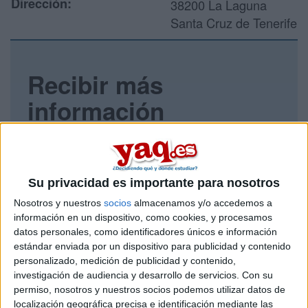
Dirección:
38200 La Laguna
Santa Cruz de Tenerife
Recibir más
información
Rellena este formulario con tus datos y un texto con las
preguntas que quieres hacer. Al pulsar el botón de enviar,
los datos y la pregunta que has introducido se enviarán
por correo electrónico al centro educativo para que te
Su privacidad es importante para nosotros
respondan ellos directamente.
Nosotros y nuestros
socios
almacenamos y/o accedemos a
Tu nombre:
*
información en un dispositivo, como cookies, y procesamos
datos personales, como identificadores únicos e información
estándar enviada por un dispositivo para publicidad y contenido
Tus apellidos:
*
personalizado, medición de publicidad y contenido,
investigación de audiencia y desarrollo de servicios.
Con su
Tu email:
*
permiso, nosotros y nuestros socios podemos utilizar datos de
localización geográfica precisa e identificación mediante las