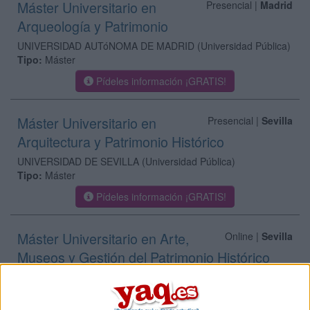
Máster Universitario en
Presencial |
Madrid
Arqueología y Patrimonio
UNIVERSIDAD AUTóNOMA DE MADRID
(Universidad Pública)
Tipo:
Máster
Pídeles información ¡GRATIS!
Máster Universitario en
Presencial |
Sevilla
Arquitectura y Patrimonio Histórico
UNIVERSIDAD DE SEVILLA
(Universidad Pública)
Tipo:
Máster
Pídeles información ¡GRATIS!
Máster Universitario en Arte,
Online |
Sevilla
Museos y Gestión del Patrimonio Histórico
UNIVERSIDAD PABLO DE OLAVIDE
(Universidad Pública)
Tipo:
Máster