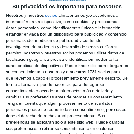
Pídeles información ¡GRATIS!
Su privacidad es importante para nosotros
Nosotros y nuestros
socios
almacenamos y/o accedemos a
Máster Universitario en
Online |
Barcelona
información en un dispositivo, como cookies, y procesamos
Bibliotecas y Colecciones Patrimoniales
datos personales, como identificadores únicos e información
estándar enviada por un dispositivo para publicidad y contenido
UNIVERSITAT DE BARCELONA
(Universidad Pública)
personalizado, medición de publicidad y contenido,
Tipo:
Máster
investigación de audiencia y desarrollo de servicios.
Con su
Pídeles información ¡GRATIS!
permiso, nosotros y nuestros socios podemos utilizar datos de
localización geográfica precisa e identificación mediante las
características de dispositivos. Puede hacer clic para otorgarnos
Máster Universitario en
Presencial |
Granada
su consentimiento a nosotros y a nuestros 1731 socios para
Ciencia y Tecnología en Patrimonio
que llevemos a cabo el procesamiento previamente descrito. De
Arquitectónico
forma alternativa, puede hacer clic para denegar su
consentimiento o acceder a información más detallada y
UNIVERSIDAD DE GRANADA
(Universidad Pública)
cambiar sus preferencias antes de otorgar su consentimiento.
Tipo:
Máster
Tenga en cuenta que algún procesamiento de sus datos
Pídeles información ¡GRATIS!
personales puede no requerir de su consentimiento, pero usted
tiene el derecho de rechazar tal procesamiento. Sus
preferencias se aplicarán solo a este sitio web. Puede cambiar
Máster Universitario en Educación
Online |
Murcia
sus preferencias o retirar su consentimiento en cualquier