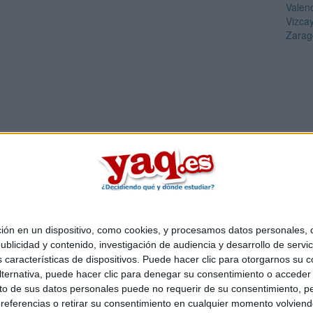
Valen
Vizca
Zarag
 en un dispositivo, como cookies, y procesamos datos personales, co
Quiénes somos
|
Contactar
|
Anúnciate
blicidad y contenido, investigación de audiencia y desarrollo de servic
o legal
|
Politica de privacidad
|
Condiciones generales
|
Política de co
as características de dispositivos. Puede hacer clic para otorgarnos su
s Mediterráneo S.L.
- Diego de León 47 - 28006 Madrid [ESPAÑA] - T
ternativa, puede hacer clic para denegar su consentimiento o acceder
 de sus datos personales puede no requerir de su consentimiento, per
referencias o retirar su consentimiento en cualquier momento volviendo 