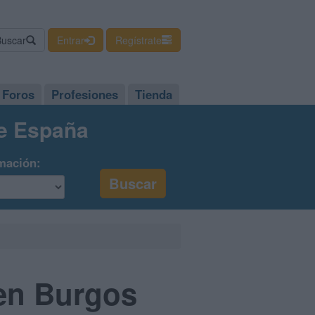
Buscar
Entrar
Regístrate
Foros
Profesiones
Tienda
de España
mación:
 en Burgos