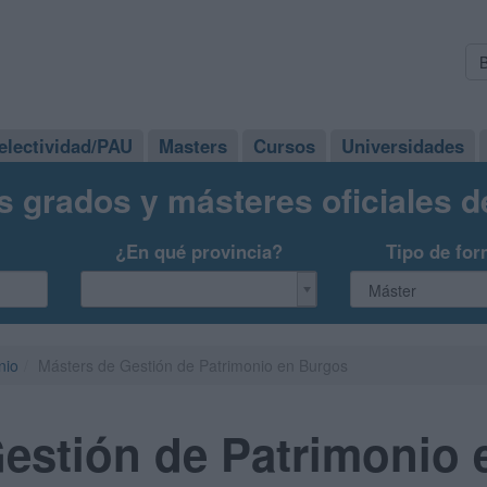
electividad/PAU
Masters
Cursos
Universidades
s grados y másteres oficiales 
¿En qué provincia?
Tipo de for
nio
Másters de Gestión de Patrimonio en Burgos
Gestión de Patrimonio