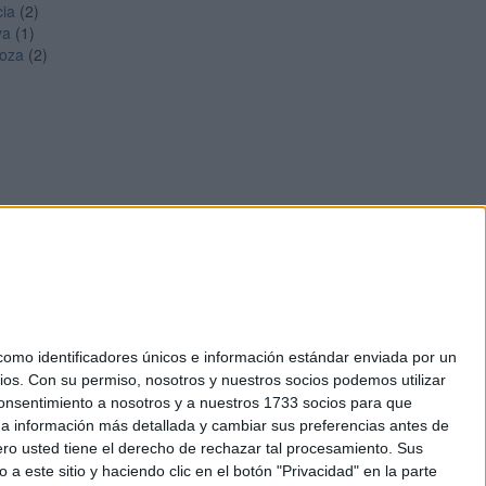
cia
(2)
ya
(1)
oza
(2)
mo identificadores únicos e información estándar enviada por un
ios.
Con su permiso, nosotros y nuestros socios podemos utilizar
okies
 consentimiento a nosotros y a nuestros 1733 socios para que
el. +34 91 593 2767
 a información más detallada y cambiar sus preferencias antes de
o usted tiene el derecho de rechazar tal procesamiento. Sus
a este sitio y haciendo clic en el botón "Privacidad" en la parte