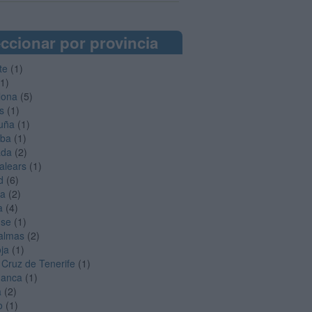
ccionar por provincia
te
(1)
1)
lona
(5)
s
(1)
uña
(1)
oba
(1)
ada
(2)
Balears
(1)
d
(6)
ga
(2)
a
(4)
nse
(1)
almas
(2)
oja
(1)
 Cruz de Tenerife
(1)
manca
(1)
a
(2)
o
(1)