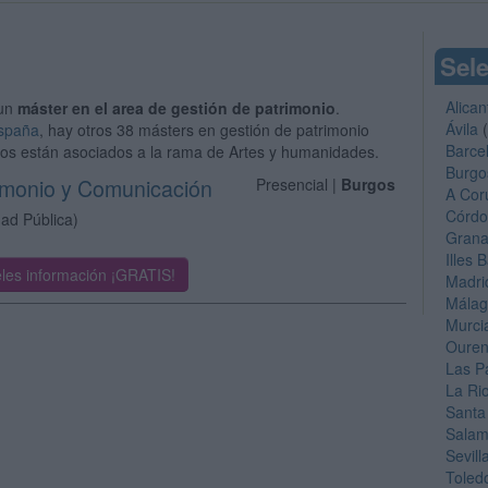
Sele
Alican
 un
máster en el area de gestión de patrimonio
.
Ávila
(
España
, hay otros 38 másters en gestión de patrimonio
Barce
dios están asociados a la rama de Artes y humanidades.
Burgo
rimonio y Comunicación
Presencial |
Burgos
A Cor
Córd
dad Pública)
Gran
Illes 
les información ¡GRATIS!
Madri
Mála
Murci
Oure
Las P
La Ri
Santa
Sala
Sevill
Toled