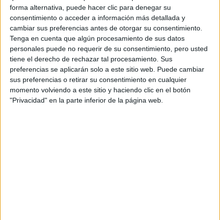
Seleccionar por provincia
forma alternativa, puede hacer clic para denegar su
consentimiento o acceder a información más detallada y
Alicante
(1)
cambiar sus preferencias antes de otorgar su consentimiento.
Ávila
(1)
Tenga en cuenta que algún procesamiento de sus datos
Barcelona
(5)
personales puede no requerir de su consentimiento, pero usted
Burgos
(1)
tiene el derecho de rechazar tal procesamiento. Sus
A Coruña
(1)
preferencias se aplicarán solo a este sitio web. Puede cambiar
Córdoba
(1)
sus preferencias o retirar su consentimiento en cualquier
Granada
(2)
momento volviendo a este sitio y haciendo clic en el botón
Illes Balears
(1)
"Privacidad" en la parte inferior de la página web.
Madrid
(6)
Málaga
(2)
Murcia
(4)
Ourense
(1)
Las Palmas
(2)
La Rioja
(1)
Santa Cruz de Tenerife
(1)
Salamanca
(1)
Sevilla
(2)
Toledo
(1)
Valencia
(2)
Vizcaya
(1)