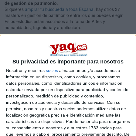
de gestión de patrimonio
.
Si quieres
ampliar tu búsqueda a toda España
, hay otros 37
másters en gestión de patrimonio entre los que puedes elegir.
Estos estudios están asociados a la rama de Artes y
humanidades, Ingeniería y arquitectura.
Máster Universitario en
Presencial |
Sevilla
Arquitectura y Patrimonio Histórico
UNIVERSIDAD DE SEVILLA
(Universidad Pública)
Tipo:
Máster
Su privacidad es importante para nosotros
Pídeles información ¡GRATIS!
Nosotros y nuestros
socios
almacenamos y/o accedemos a
información en un dispositivo, como cookies, y procesamos
datos personales, como identificadores únicos e información
Máster Universitario en Arte,
Online |
Sevilla
estándar enviada por un dispositivo para publicidad y contenido
Museos y Gestión del Patrimonio Histórico
personalizado, medición de publicidad y contenido,
investigación de audiencia y desarrollo de servicios.
Con su
UNIVERSIDAD PABLO DE OLAVIDE
(Universidad Pública)
permiso, nosotros y nuestros socios podemos utilizar datos de
Tipo:
Máster
localización geográfica precisa e identificación mediante las
Pídeles información ¡GRATIS!
características de dispositivos. Puede hacer clic para otorgarnos
su consentimiento a nosotros y a nuestros 1733 socios para
que llevemos a cabo el procesamiento previamente descrito. De