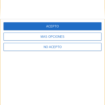
Zaragoza
(2)
ACEPTO
MÁS OPCIONES
NO ACEPTO
Quiénes somos
|
Contactar
|
Anúnciate
Aviso legal
|
Politica de privacidad
|
Condiciones generales
|
Política
de cookies
© 2003-2026
Compás Mediterráneo S.L.
- Diego de León 47 - 28006
Madrid [ESPAÑA] - Tel. +34 91 593 2767