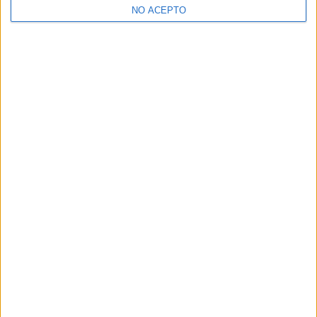
NO ACEPTO
¿Decidiendo si estudiar esto?
Pídeles información ¡GRATIS!
Mapa
+
−