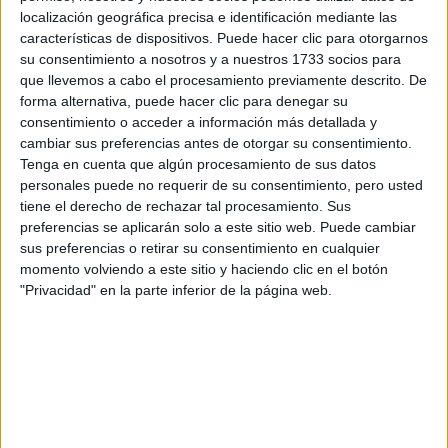
Tus apellidos:
*
localización geográfica precisa e identificación mediante las
características de dispositivos. Puede hacer clic para otorgarnos
su consentimiento a nosotros y a nuestros 1733 socios para
Tu email:
*
que llevemos a cabo el procesamiento previamente descrito. De
forma alternativa, puede hacer clic para denegar su
¿Qué quieres preguntar?
*
consentimiento o acceder a información más detallada y
cambiar sus preferencias antes de otorgar su consentimiento.
Tenga en cuenta que algún procesamiento de sus datos
personales puede no requerir de su consentimiento, pero usted
tiene el derecho de rechazar tal procesamiento. Sus
preferencias se aplicarán solo a este sitio web. Puede cambiar
sus preferencias o retirar su consentimiento en cualquier
Escribe aquí las dudas o preguntas que te gustaría que te
momento volviendo a este sitio y haciendo clic en el botón
respondieran: plazos de preinscripción, precios, plazas
"Privacidad" en la parte inferior de la página web.
disponibles…:
Acepto los
términos y condiciones
y la
política de
privacidad
:
*