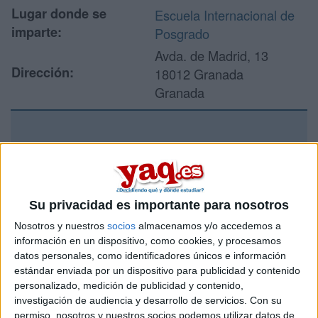
Lugar donde se
Escuela Internacional de
imparte:
Posgrado
Avda. de Madrid, 13
Dirección:
18012 Granada
Granada
Recibir más
información
Su privacidad es importante para nosotros
Rellena este formulario con tus datos y un texto con las
preguntas que quieres hacer. Al pulsar el botón de enviar,
Nosotros y nuestros
socios
almacenamos y/o accedemos a
los datos y la pregunta que has introducido se enviarán
información en un dispositivo, como cookies, y procesamos
por correo electrónico al centro educativo para que te
datos personales, como identificadores únicos e información
respondan ellos directamente.
estándar enviada por un dispositivo para publicidad y contenido
personalizado, medición de publicidad y contenido,
Tu nombre:
*
investigación de audiencia y desarrollo de servicios.
Con su
permiso, nosotros y nuestros socios podemos utilizar datos de