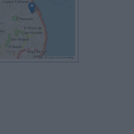
Leaflet
|
©
OpenStreetMap