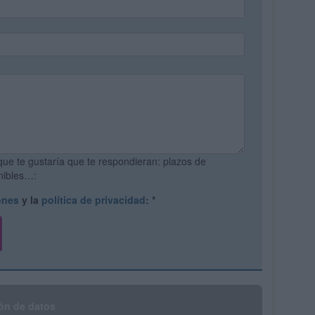
que te gustaría que te respondieran: plazos de
onibles…:
ones
y la
política de privacidad
:
*
ón de datos