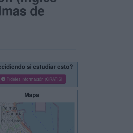
almas de
cidiendo si estudiar esto?
Pídeles información ¡GRATIS!
Mapa