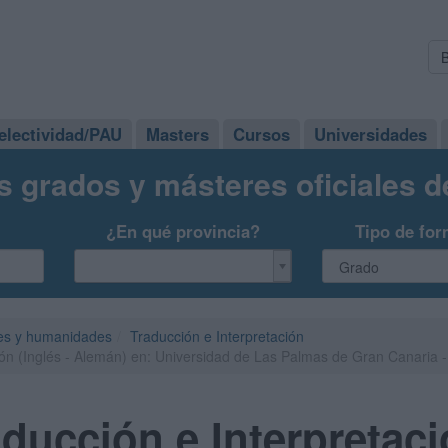
electividad/PAU
Masters
Cursos
Universidades
s grados y másteres oficiales 
¿En qué provincia?
Tipo de for
es y humanidades
Traducción e Interpretación
ión (Inglés - Alemán) en: Universidad de Las Palmas de Gran Canaria
ducción e Interpretació