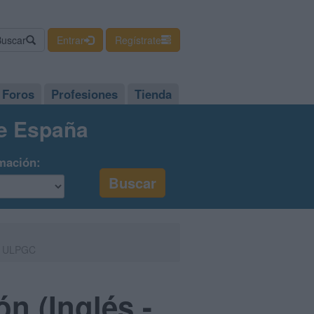
Buscar
Entrar
Regístrate
Foros
Profesiones
Tienda
de España
mación:
 - ULPGC
n (Inglés -