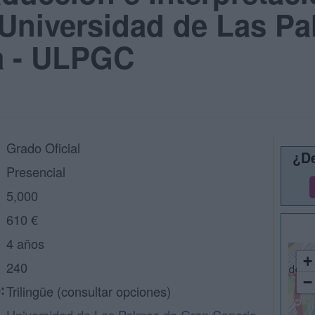
Universidad de Las P
a - ULPGC
Grado Oficial
¿De
Presencial
5,000
610 €
4 años
+
240
−
:
Trilingüe (consultar opciones)