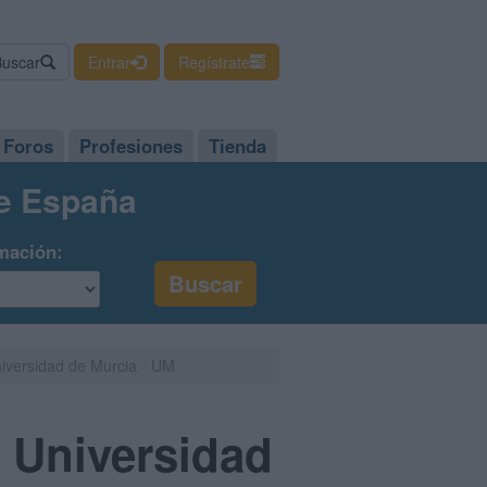
Buscar
Entrar
Regístrate
Foros
Profesiones
Tienda
de España
mación:
iversidad de Murcia - UM
 Universidad