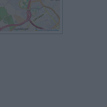
Leaflet
|
©
OpenStreetMap