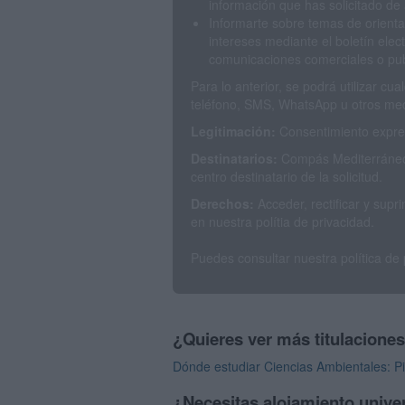
información que has solicitado de 
Informarte sobre temas de orienta
intereses mediante el boletín elec
comunicaciones comerciales o publ
Para lo anterior, se podrá utilizar c
teléfono, SMS, WhatsApp u otros med
Legitimación:
Consentimiento expres
Destinatarios:
Compás Mediterráneo 
centro destinatario de la solicitud.
Derechos:
Acceder, rectificar y sup
en nuestra polítia de privacidad.
Puedes consultar nuestra política de
¿Quieres ver más titulacione
Dónde estudiar Ciencias Ambientales: Pi
¿Necesitas alojamiento univer