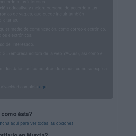
acuerdo a tus intereses.
ción educativa y mejora personal de acuerdo a tus
trónico de yaq.es, que puede incluir también
icitarias.
ualquier medio de comunicación, como correo electrónico,
ios electrónicos.
o del interesado.
SL (empresa editora de la web YAQ.es), así como el
rimir los datos, así como otros derechos, como se explica
 privacidad completa
aquí
.
s como ésta?
ncha aquí para ver todas las opciones
sitario en Murcia?