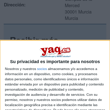
Dirección:
Merced
30001 Murcia
Murcia
Recibir más
información
Rellena este formulario con tus datos y un texto con las
Su privacidad es importante para nosotros
preguntas que quieres hacer. Al pulsar el botón de enviar,
los datos y la pregunta que has introducido se enviarán
Nosotros y nuestros
socios
almacenamos y/o accedemos a
por correo electrónico al centro educativo para que te
información en un dispositivo, como cookies, y procesamos
respondan ellos directamente.
datos personales, como identificadores únicos e información
estándar enviada por un dispositivo para publicidad y contenido
Tu nombre:
*
personalizado, medición de publicidad y contenido,
investigación de audiencia y desarrollo de servicios.
Con su
Tus apellidos:
*
permiso, nosotros y nuestros socios podemos utilizar datos de
localización geográfica precisa e identificación mediante las