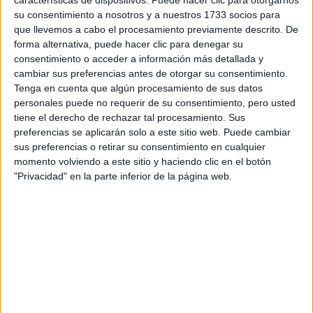
características de dispositivos. Puede hacer clic para otorgarnos
Tu email:
*
su consentimiento a nosotros y a nuestros 1733 socios para
que llevemos a cabo el procesamiento previamente descrito. De
¿Qué quieres preguntar?
*
forma alternativa, puede hacer clic para denegar su
consentimiento o acceder a información más detallada y
cambiar sus preferencias antes de otorgar su consentimiento.
Tenga en cuenta que algún procesamiento de sus datos
personales puede no requerir de su consentimiento, pero usted
tiene el derecho de rechazar tal procesamiento. Sus
preferencias se aplicarán solo a este sitio web. Puede cambiar
Escribe aquí las dudas o preguntas que te gustaría que te
sus preferencias o retirar su consentimiento en cualquier
respondieran: plazos de preinscripción, precios, plazas
momento volviendo a este sitio y haciendo clic en el botón
disponibles…:
"Privacidad" en la parte inferior de la página web.
Acepto los
términos y condiciones
y la
política de
privacidad
:
*