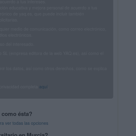
acuerdo a tus intereses.
ción educativa y mejora personal de acuerdo a tus
trónico de yaq.es, que puede incluir también
icitarias.
ualquier medio de comunicación, como correo electrónico,
ios electrónicos.
o del interesado.
SL (empresa editora de la web YAQ.es), así como el
rimir los datos, así como otros derechos, como se explica
 privacidad completa
aquí
.
s como ésta?
ra ver todas las opciones
sitario en Murcia?