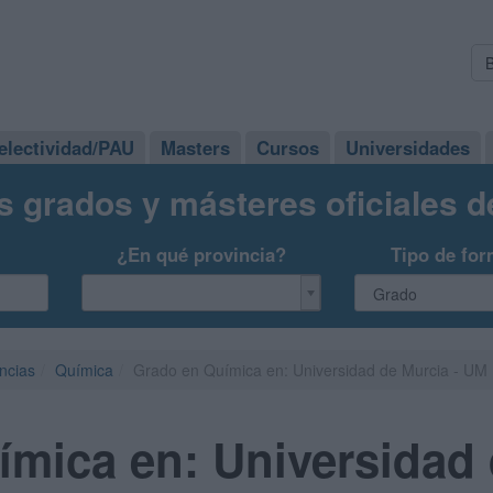
electividad/PAU
Masters
Cursos
Universidades
s grados y másteres oficiales 
¿En qué provincia?
Tipo de for
ncias
Química
Grado en Química en: Universidad de Murcia - UM
mica en: Universidad 