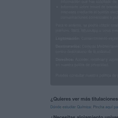
información que has solicitado de 
Informarte sobre temas de orienta
intereses mediante el boletín elec
comunicaciones comerciales o publ
Para lo anterior, se podrá utilizar c
teléfono, SMS, WhatsApp u otros med
Legitimación:
Consentimiento expres
Destinatarios:
Compás Mediterráneo 
centro destinatario de la solicitud.
Derechos:
Acceder, rectificar y sup
en nuestra polítia de privacidad.
Puedes consultar nuestra política de
¿Quieres ver más titulacione
Dónde estudiar Química: Pincha aquí pa
¿Necesitas alojamiento univer