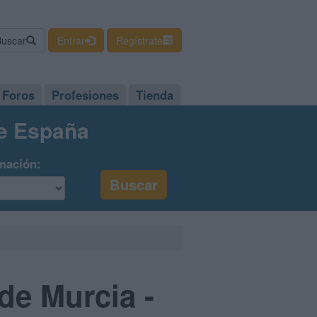
Buscar
Entrar
Regístrate
Foros
Profesiones
Tienda
de España
mación:
de Murcia -