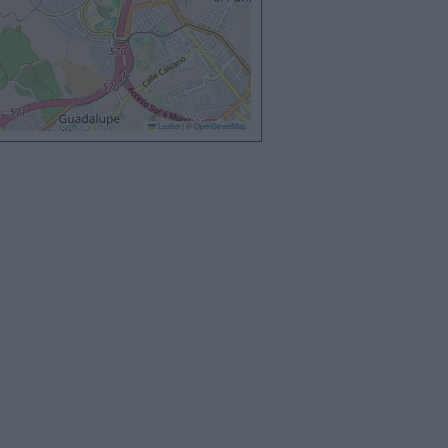
Leaflet
|
©
OpenStreetMap