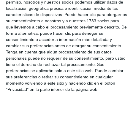
permiso, nosotros y nuestros socios podemos utilizar datos de
Tu nombre:
*
localización geográfica precisa e identificación mediante las
características de dispositivos. Puede hacer clic para otorgarnos
su consentimiento a nosotros y a nuestros 1733 socios para
Tus apellidos:
*
que llevemos a cabo el procesamiento previamente descrito. De
forma alternativa, puede hacer clic para denegar su
Tu email:
*
consentimiento o acceder a información más detallada y
cambiar sus preferencias antes de otorgar su consentimiento.
Tenga en cuenta que algún procesamiento de sus datos
¿Qué quieres preguntar?
*
personales puede no requerir de su consentimiento, pero usted
tiene el derecho de rechazar tal procesamiento. Sus
preferencias se aplicarán solo a este sitio web. Puede cambiar
sus preferencias o retirar su consentimiento en cualquier
momento volviendo a este sitio y haciendo clic en el botón
"Privacidad" en la parte inferior de la página web.
Escribe aquí las dudas o preguntas que te gustaría que te
respondieran: plazos de preinscripción, precios, plazas
disponibles…:
Acepto los
términos y condiciones
y la
política de
privacidad
:
*