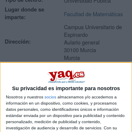
Universidad Pública
Lugar donde se
Facultad de Matemáticas
imparte:
Campus Universitario de
Espinardo
Dirección:
Aulario general
30100 Murcia
Murcia
Recibir más
Su privacidad es importante para nosotros
información
Nosotros y nuestros
socios
almacenamos y/o accedemos a
información en un dispositivo, como cookies, y procesamos
Rellena este formulario con tus datos y un texto con las
datos personales, como identificadores únicos e información
preguntas que quieres hacer. Al pulsar el botón de enviar,
estándar enviada por un dispositivo para publicidad y contenido
los datos y la pregunta que has introducido se enviarán
personalizado, medición de publicidad y contenido,
por correo electrónico al centro educativo para que te
investigación de audiencia y desarrollo de servicios.
Con su
respondan ellos directamente.