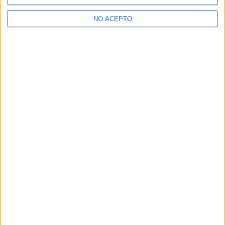
>> Residencias de estudiantes y colegios mayores en Murcia
NO ACEPTO
¿Decidiendo si estudiar esto?
Pídeles información ¡GRATIS!
Mapa
+
−