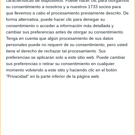
características de dispositivos. Puede hacer clic para otorgarnos
Tu email:
*
su consentimiento a nosotros y a nuestros 1733 socios para
que llevemos a cabo el procesamiento previamente descrito. De
forma alternativa, puede hacer clic para denegar su
¿Qué quieres preguntar?
*
consentimiento o acceder a información más detallada y
cambiar sus preferencias antes de otorgar su consentimiento.
Tenga en cuenta que algún procesamiento de sus datos
personales puede no requerir de su consentimiento, pero usted
tiene el derecho de rechazar tal procesamiento. Sus
preferencias se aplicarán solo a este sitio web. Puede cambiar
sus preferencias o retirar su consentimiento en cualquier
Escribe aquí las dudas o preguntas que te gustaría que te
momento volviendo a este sitio y haciendo clic en el botón
respondieran: plazos de preinscripción, precios, plazas
"Privacidad" en la parte inferior de la página web.
disponibles…:
Acepto los
términos y condiciones
y la
política de
privacidad
:
*