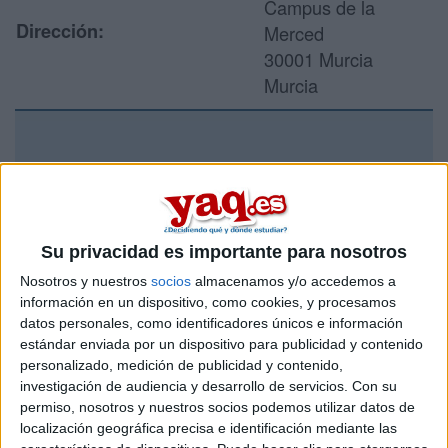
Campus de la
Dirección:
Merced
30001 Murcia
Murcia
Recibir más
información
Su privacidad es importante para nosotros
Rellena este formulario con tus datos y un texto con las
preguntas que quieres hacer. Al pulsar el botón de enviar,
Nosotros y nuestros
socios
almacenamos y/o accedemos a
los datos y la pregunta que has introducido se enviarán
información en un dispositivo, como cookies, y procesamos
por correo electrónico al centro educativo para que te
datos personales, como identificadores únicos e información
respondan ellos directamente.
estándar enviada por un dispositivo para publicidad y contenido
Tu nombre:
*
personalizado, medición de publicidad y contenido,
investigación de audiencia y desarrollo de servicios.
Con su
permiso, nosotros y nuestros socios podemos utilizar datos de
Tus apellidos:
*
localización geográfica precisa e identificación mediante las