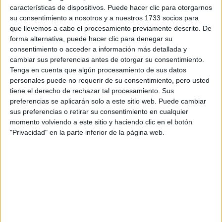
Tus apellidos:
*
características de dispositivos. Puede hacer clic para otorgarnos
su consentimiento a nosotros y a nuestros 1733 socios para
que llevemos a cabo el procesamiento previamente descrito. De
Tu email:
*
forma alternativa, puede hacer clic para denegar su
consentimiento o acceder a información más detallada y
¿Qué quieres preguntar?
*
cambiar sus preferencias antes de otorgar su consentimiento.
Tenga en cuenta que algún procesamiento de sus datos
personales puede no requerir de su consentimiento, pero usted
tiene el derecho de rechazar tal procesamiento. Sus
preferencias se aplicarán solo a este sitio web. Puede cambiar
sus preferencias o retirar su consentimiento en cualquier
momento volviendo a este sitio y haciendo clic en el botón
Escribe aquí las dudas o preguntas que te gustaría que te
"Privacidad" en la parte inferior de la página web.
respondieran: plazos de preinscripción, precios, plazas
disponibles…:
Acepto los
términos y condiciones
y la
política de
privacidad
:
*