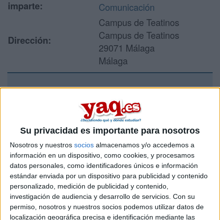
imparte:
Comunicación
Campus de Teatinos
Campus de Teatinos
Dirección:
29071 Málaga
Málaga
Recibir más
información
Su privacidad es importante para nosotros
Rellena este formulario con tus datos y un texto con las
Nosotros y nuestros
socios
almacenamos y/o accedemos a
preguntas que quieres hacer. Al pulsar el botón de enviar,
información en un dispositivo, como cookies, y procesamos
los datos y la pregunta que has introducido se enviarán
datos personales, como identificadores únicos e información
por correo electrónico al centro educativo para que te
estándar enviada por un dispositivo para publicidad y contenido
respondan ellos directamente.
personalizado, medición de publicidad y contenido,
Tu nombre:
*
investigación de audiencia y desarrollo de servicios.
Con su
permiso, nosotros y nuestros socios podemos utilizar datos de
localización geográfica precisa e identificación mediante las