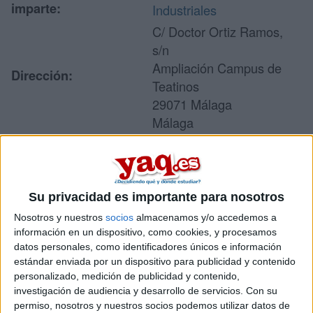
imparte:
Industriales
C/ Doctor Ortiz Ramos,
s/n
Ampliación Campus de
Dirección:
Teatinos
29071 Málaga
Málaga
Recibir más
Su privacidad es importante para nosotros
información
Nosotros y nuestros
socios
almacenamos y/o accedemos a
información en un dispositivo, como cookies, y procesamos
Rellena este formulario con tus datos y un texto con las
datos personales, como identificadores únicos e información
preguntas que quieres hacer. Al pulsar el botón de enviar,
estándar enviada por un dispositivo para publicidad y contenido
los datos y la pregunta que has introducido se enviarán
personalizado, medición de publicidad y contenido,
por correo electrónico al centro educativo para que te
investigación de audiencia y desarrollo de servicios.
Con su
respondan ellos directamente.
permiso, nosotros y nuestros socios podemos utilizar datos de