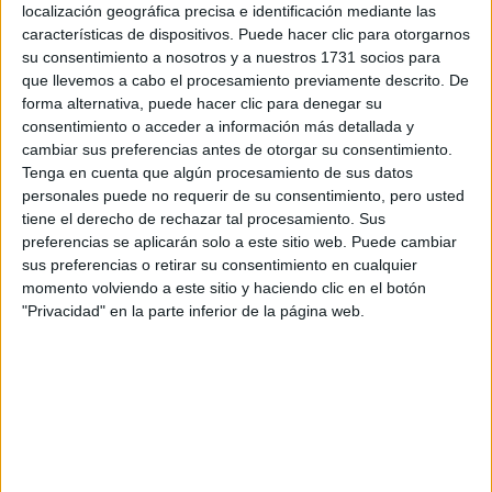
Tu nombre:
*
localización geográfica precisa e identificación mediante las
características de dispositivos. Puede hacer clic para otorgarnos
su consentimiento a nosotros y a nuestros 1731 socios para
Tus apellidos:
*
que llevemos a cabo el procesamiento previamente descrito. De
forma alternativa, puede hacer clic para denegar su
Tu email:
*
consentimiento o acceder a información más detallada y
cambiar sus preferencias antes de otorgar su consentimiento.
Tenga en cuenta que algún procesamiento de sus datos
¿Qué quieres preguntar?
*
personales puede no requerir de su consentimiento, pero usted
tiene el derecho de rechazar tal procesamiento. Sus
preferencias se aplicarán solo a este sitio web. Puede cambiar
sus preferencias o retirar su consentimiento en cualquier
momento volviendo a este sitio y haciendo clic en el botón
"Privacidad" en la parte inferior de la página web.
Escribe aquí las dudas o preguntas que te gustaría que te
respondieran: plazos de preinscripción, precios, plazas
disponibles…:
Acepto los
términos y condiciones
y la
política de
privacidad
:
*