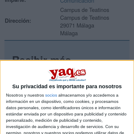
Comunicación
Campus de Teatinos
Campus de Teatinos
Dirección:
29071 Málaga
Málaga
Recibir más
información
Rellena este formulario con tus datos y un texto con las
Su privacidad es importante para nosotros
preguntas que quieres hacer. Al pulsar el botón de enviar,
los datos y la pregunta que has introducido se enviarán
Nosotros y nuestros
socios
almacenamos y/o accedemos a
por correo electrónico al centro educativo para que te
información en un dispositivo, como cookies, y procesamos
respondan ellos directamente.
datos personales, como identificadores únicos e información
estándar enviada por un dispositivo para publicidad y contenido
Tu nombre:
*
personalizado, medición de publicidad y contenido,
investigación de audiencia y desarrollo de servicios.
Con su
Tus apellidos:
*
permiso, nosotros y nuestros socios podemos utilizar datos de