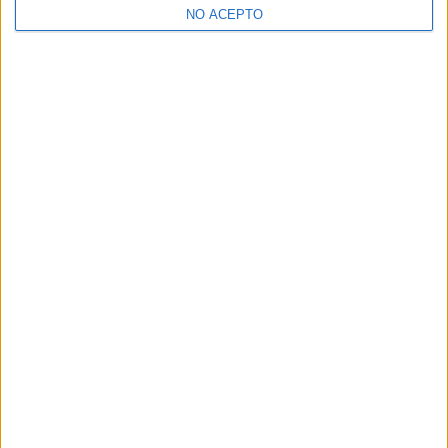
NO ACEPTO
¿Decidiendo si estudiar esto?
Pídeles información ¡GRATIS!
Mapa
+
−