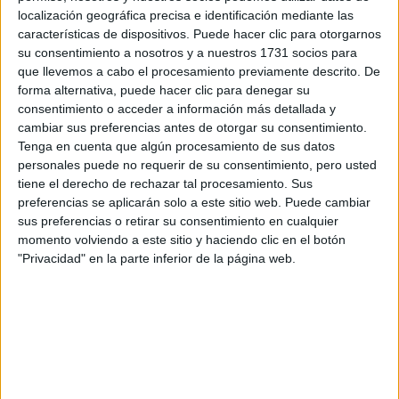
localización geográfica precisa e identificación mediante las
características de dispositivos. Puede hacer clic para otorgarnos
Tu email:
*
su consentimiento a nosotros y a nuestros 1731 socios para
que llevemos a cabo el procesamiento previamente descrito. De
¿Qué quieres preguntar?
*
forma alternativa, puede hacer clic para denegar su
consentimiento o acceder a información más detallada y
cambiar sus preferencias antes de otorgar su consentimiento.
Tenga en cuenta que algún procesamiento de sus datos
personales puede no requerir de su consentimiento, pero usted
tiene el derecho de rechazar tal procesamiento. Sus
preferencias se aplicarán solo a este sitio web. Puede cambiar
Escribe aquí las dudas o preguntas que te gustaría que te
sus preferencias o retirar su consentimiento en cualquier
respondieran: plazos de preinscripción, precios, plazas
momento volviendo a este sitio y haciendo clic en el botón
disponibles…:
"Privacidad" en la parte inferior de la página web.
Acepto los
términos y condiciones
y la
política de
privacidad
:
*