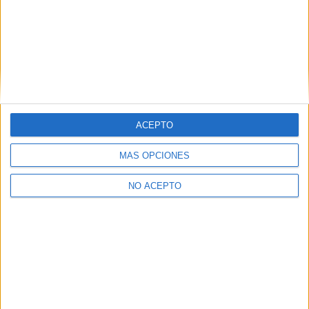
Doble Grado en Administración y Dirección de Empresas + Derech
Doble Grado en Economía + Administración y Dirección de Empres
Doble Grado en Finanzas y Contabilidad + Administración y Direc
Máster Universitario en Análisis Económico y Empresarial
Máster Universitario en Ciencias Actuariales y Financieras
Máster Universitario en Cooperación Internacional y Políticas de De
ACEPTO
Máster Universitario en Dirección y Administración de Empresas -
MÁS OPCIONES
(current)
1
2
siguiente
last
NO ACEPTO
¡Síguenos en Facebook!