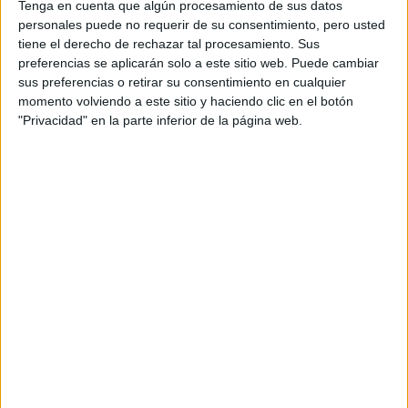
Tenga en cuenta que algún procesamiento de sus datos
Grado en Ingeniería Química
personales puede no requerir de su consentimiento, pero usted
Grado en Matemáticas
tiene el derecho de rechazar tal procesamiento. Sus
preferencias se aplicarán solo a este sitio web. Puede cambiar
Grado en Química
sus preferencias o retirar su consentimiento en cualquier
Doble Grado en Ingeniería de Tecnologías de Telecomunicación +
momento volviendo a este sitio y haciendo clic en el botón
"Privacidad" en la parte inferior de la página web.
Doble Grado en Ingeniería Informática + Matemáticas
Máster Universitario en Análisis y Gestión Ambiental
Máster Universitario en Biología Celular y Molecular
Máster Universitario en Biotecnología Avanzada
Máster Universitario en Diversidad Biológica y Medio Ambiente
Máster Universitario en Ingeniería Química
Máster Universitario en Matemáticas
Máster Universitario en Química Aplicada
Máster Universitario en Recursos Hídricos y Medio Ambiente
Facultad de Ciencias de la Comunicación