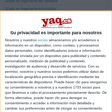
Grado en Ingeniería del Software
Grado en Ingeniería Informática
Máster Universitario en Ingeniería del Software e Inteligencia Artifici
Máster Universitario en Ingeniería Informática
Máster Universitario en Transformación Digital de Empresas
Su privacidad es importante para nosotros
Nosotros y nuestros
socios
almacenamos y/o accedemos a
Facultad de Bellas Artes
información en un dispositivo, como cookies, y procesamos
Titulación
Tipo
datos personales, como identificadores únicos e información
estándar enviada por un dispositivo para publicidad y contenido
Máster Universitario en Producción Artística Interdisciplinar
Máster
personalizado, medición de publicidad y contenido,
Grado en Bellas Artes
Grado 
investigación de audiencia y desarrollo de servicios.
Con su
permiso, nosotros y nuestros socios podemos utilizar datos de
Facultad de Ciencias
localización geográfica precisa e identificación mediante las
características de dispositivos. Puede hacer clic para otorgarnos
Titulación
su consentimiento a nosotros y a nuestros 1733 socios para
Grado en Biología
que llevemos a cabo el procesamiento previamente descrito. De
forma alternativa, puede hacer clic para denegar su
Grado en Bioquímica
consentimiento o acceder a información más detallada y
Grado en Ciencias Ambientales
cambiar sus preferencias antes de otorgar su consentimiento.